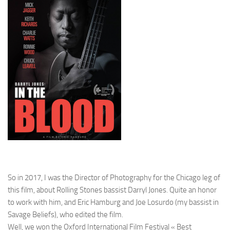
So in 2017, I was the Director of Photography for the Chicago leg of
this film, about Rolling Stones bassist Darryl Jones. Quite an honor
to work with him, and Eric Hamburg and Joe Losurdo (my bassist in
Savage Beliefs), who edited the film.
Well, we won the Oxford International Film Festival « Best