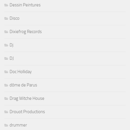
Dessin Peintures
Disco
Dixiefrog Records
Dj
DJ
Doc Holliday
dôme de Parus
Drag Witche House
Drouot Productions
drummer