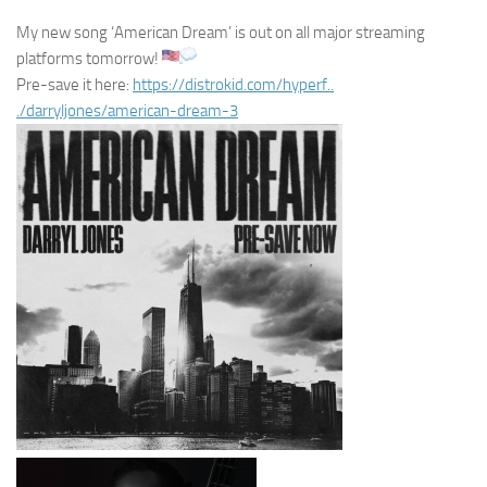
My new song ‘American Dream’ is out on all major streaming
platforms tomorrow!
Pre-save it here:
https://distrokid.com/hyperf..
./darryljones/american-dream-3