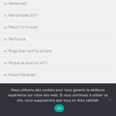
Restaurant
Rétromobile 2011
Return To Forever
Rié Furuse
Ringo Starr and his all band
Risque de pluie sur la F1
Robert Randolph
Rock
Nous utilisons des cookies pour vous garantir la meilleure
expérience sur notre site web. Si vous continuez à utiliser ce
Rock Acoustic Folk
site, nous supposerons que vous en êtes satisfait.
OK
Rock Blues