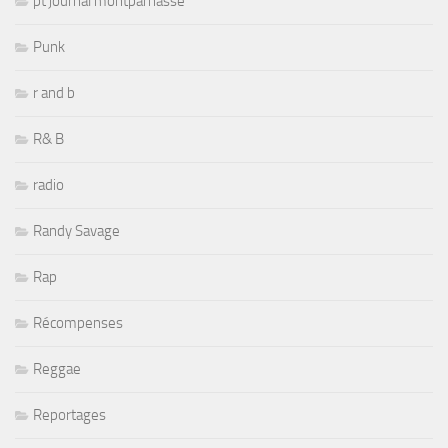
pt journal montparnasse
Punk
r and b
R& B
radio
Randy Savage
Rap
Récompenses
Reggae
Reportages