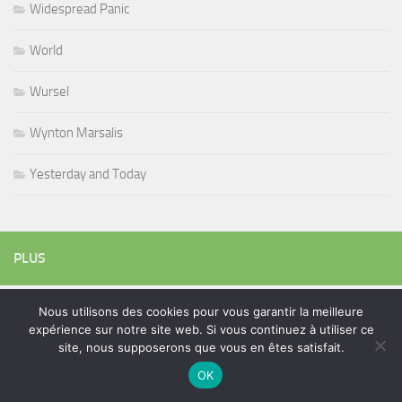
Widespread Panic
World
Wursel
Wynton Marsalis
Yesterday and Today
PLUS
Nous utilisons des cookies pour vous garantir la meilleure
Rechercher :
expérience sur notre site web. Si vous continuez à utiliser ce
site, nous supposerons que vous en êtes satisfait.
OK
ÉTIQUETTES