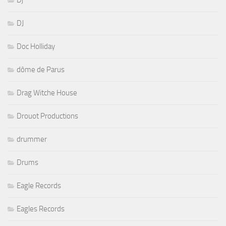
Dj
DJ
Doc Holliday
dôme de Parus
Drag Witche House
Drouot Productions
drummer
Drums
Eagle Records
Eagles Records