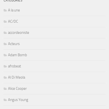
CATÉGORIES
A la une
AC/DC
accordeoniste
Acteurs
Adam Bomb
afrobeat
Al Di Meola
Alice Cooper
Angus Young