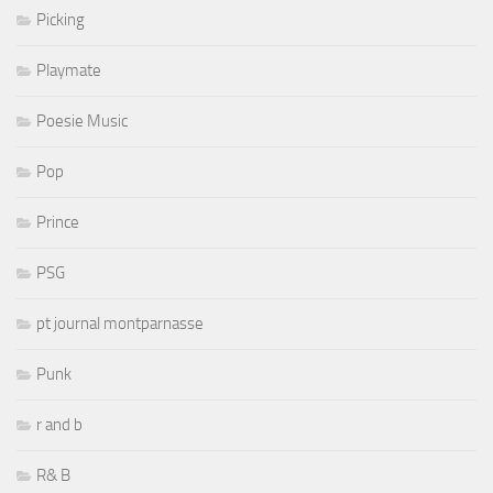
Picking
Playmate
Poesie Music
Pop
Prince
PSG
pt journal montparnasse
Punk
r and b
R& B