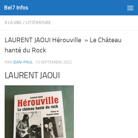
Bel7 Infos
Skip to content
A LA UNE
/
LITTÉRATURE
LAURENT JAOUI Hérouville » Le Château
hanté du Rock
PAR
JEAN-PAUL
·
13 SEPTEMBRE 2022
LAURENT JAOUI