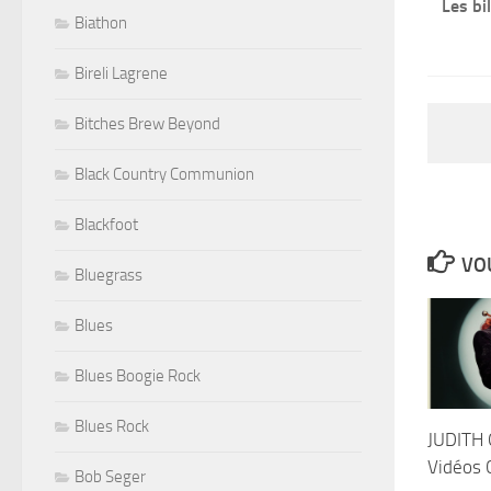
Les bi
Biathon
Bireli Lagrene
Bitches Brew Beyond
Black Country Communion
Blackfoot
VOU
Bluegrass
Blues
Blues Boogie Rock
Blues Rock
JUDITH
Vidéos C
Bob Seger