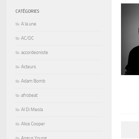
CATÉGORIES
A la une
AC/DC
accordeoniste
Acteurs
Adam Bomb
afrobeat
Al Di Meola
Alice Cooper
Angus Young