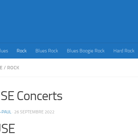
lues
Rock
Blues Rock
Blues Boogie Rock
Hard Rock
E
/
ROCK
SE Concerts
-PAUL
·
26 SEPTEMBRE 2022
SE