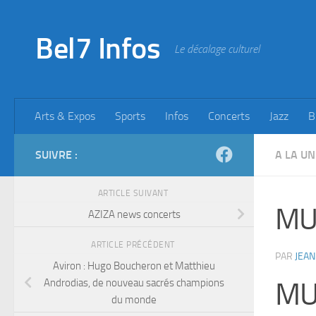
Skip to content
Bel7 Infos
Le décalage culturel
Arts & Expos
Sports
Infos
Concerts
Jazz
B
SUIVRE :
A LA UN
ARTICLE SUIVANT
MU
AZIZA news concerts
ARTICLE PRÉCÉDENT
PAR
JEAN
Aviron : Hugo Boucheron et Matthieu
Androdias, de nouveau sacrés champions
MU
du monde