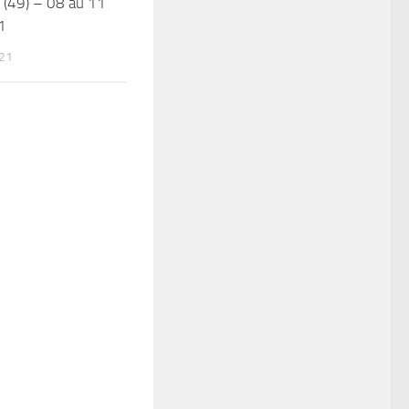
 (49) – 08 au 11
1
021