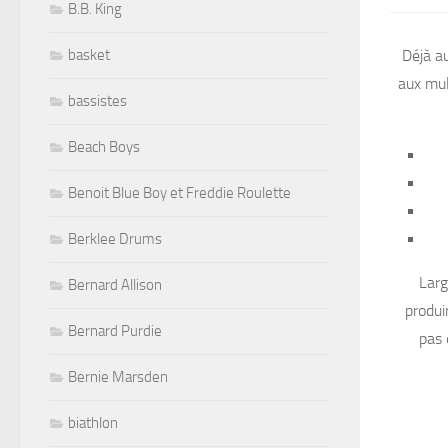
B.B. King
basket
Déjà a
aux mul
bassistes
Beach Boys
Benoit Blue Boy et Freddie Roulette
Berklee Drums
Larg
Bernard Allison
produi
Bernard Purdie
pas 
Bernie Marsden
biathlon