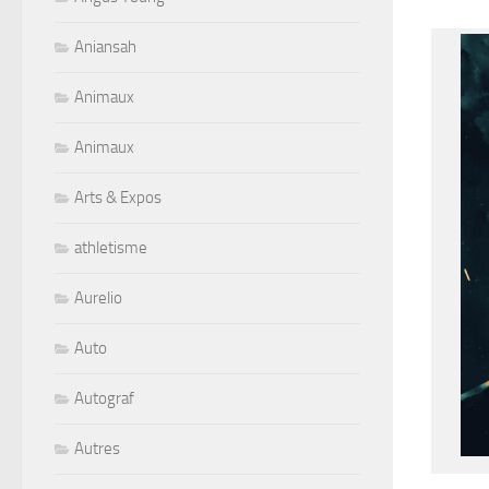
Aniansah
Animaux
Animaux
Arts & Expos
athletisme
Aurelio
Auto
Autograf
Autres