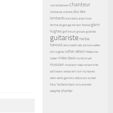
chanteur
rock bootleneck
duc des
chanteuse
coltrane
lombards
erick bamy
expo music
glenn
femme de george harrison
festival
hughes
golf drouot
groupe
guiariste
guitariste
herbie
hancock
janny loseth
jazz
joe louis walker
luther allison
john coghlan
Maalouma
miles davis
malien
murali coryell
musicien
musiciens
nilaja
norbert krief
pat travers
restaurant
rock
roy haynes
salon
sandy gennaro
status quo
sunset
Paris
Taj Mahal
titanic
tony sheridan
wayne shorter