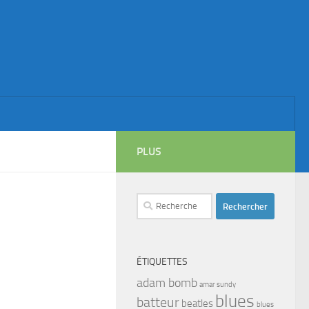
PLUS
Rechercher :
ÉTIQUETTES
adam bomb
amar sundy
blues
batteur
beatles
blues