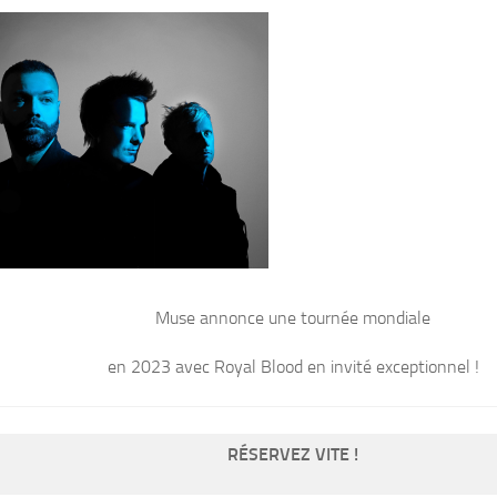
Muse annonce une tournée mondiale
en 2023 avec Royal Blood en invité exceptionnel !
RÉSERVEZ VITE !