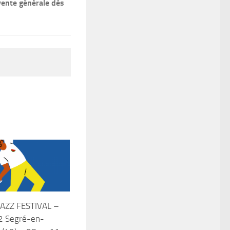
 vente générale dès
AZZ FESTIVAL –
2 Segré-en-