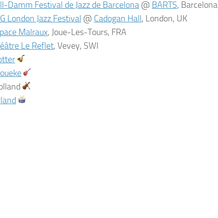
ll-Damm Festival de Jazz de Barcelona
@
BARTS
, Barcelon
G London Jazz Festival
@
Cadogan Hall
, London, UK
pace Malraux
, Joue-Les-Tours, FRA
éâtre Le Reflet
, Vevey, SWI
otter
Loueke
olland
rland