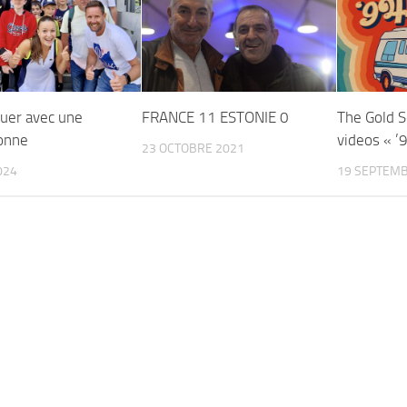
ouer avec une
FRANCE 11 ESTONIE 0
The Gold 
onne
videos « ’
23 OCTOBRE 2021
024
19 SEPTEMB