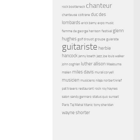
chanteur
rock bootleneck
duc des
chanteuse
coltrane
lombards
erick bamy
expo music
glenn
femme de george harrison
festival
hughes
golf drouot
groupe
guiariste
guitariste
herbie
hancock
janny loseth
jazz
joe louis walker
luther allison
john coghlan
Maalouma
miles davis
malien
murali coryell
musicien
musiciens
nilaja
norbert krief
pat travers
restaurant
rock
roy haynes
salon
sandy gennaro
status quo
sunset
Paris
Taj Mahal
titanic
tony sheridan
wayne shorter