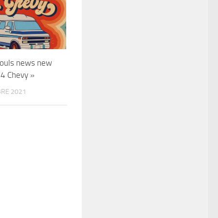
Souls news new
94 Chevy »
RE 2021