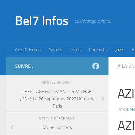
Skip to content
Bel7 Infos
Le décalage culturel
Arts & Expos
Sports
Infos
Concerts
Jazz
B
SUIVRE :
A LA UN
ARTICLE SUIVANT
AZI
L’HERITAGE GOLDMAN avec MICHAEL
JONES Le 26 Septembre 2022 Dôme de
Paris
PAR
JEAN
ARTICLE PRÉCÉDENT
AZ
MUSE Concerts