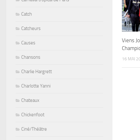
Catch
Catcheurs
Viens J
Causes
Champi
Chansons
16 MAI 2
Charlie Hargrett
Charlotte Yanni
Chateaux
Chickenfoot
Ciné/Théâtre