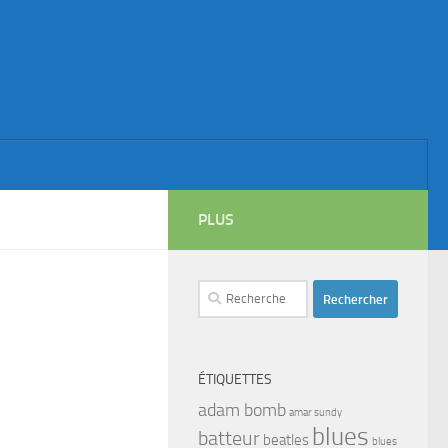
PLUS
Rechercher :
ÉTIQUETTES
adam bomb
amar sundy
blues
batteur
beatles
blues