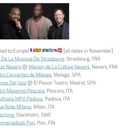
ead to Europe!
[all dates in November]
é De La Musique De Strasbourg
, Strasbourg, FRA
azz Nevers
@
Maison de La Culture Nevers
, Nevers, FRA
tro Cervantes de Málaga
, Malaga, SPA
anos Del Jazz
@ El Pavon Teatro, Madrid, SPA
tro Massimo Pescara
, Pescara, ITA
ltisala MPX Padova
, Padova, ITA
ue Note Milano
, Milan, ITA
sching
, Stockholm, SWE
omenadisali Pori
, Pori, FIN