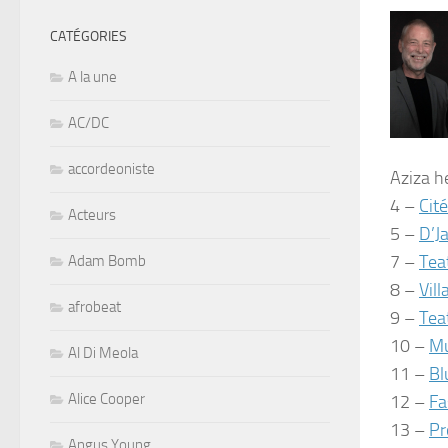
CATÉGORIES
A la une
AC/DC
accordeoniste
Aziza h
4 –
Cit
Acteurs
5 –
D’J
7 –
Tea
Adam Bomb
8 –
Vill
afrobeat
9 –
Tea
10 –
Mu
Al Di Meola
11 –
Bl
Alice Cooper
12 –
Fa
13 –
Pr
Angus Young