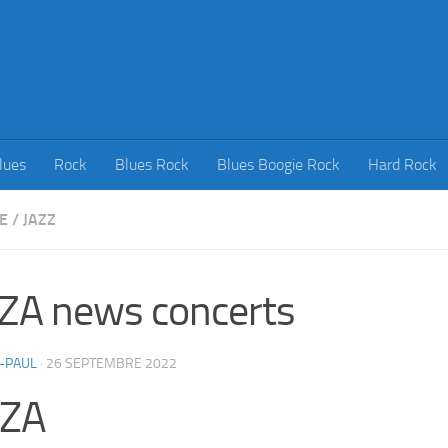
lues
Rock
Blues Rock
Blues Boogie Rock
Hard Rock
E
/
JAZZ
ZA news concerts
-PAUL
·
26 SEPTEMBRE 2022
IZA