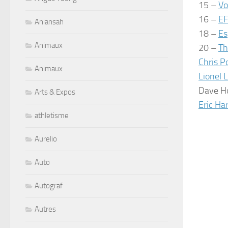
15 –
Vo
16 –
EF
Aniansah
18 –
Es
Animaux
20 –
Th
Chris P
Animaux
Lionel 
Dave H
Arts & Expos
Eric Ha
athletisme
Aurelio
Auto
Autograf
Autres