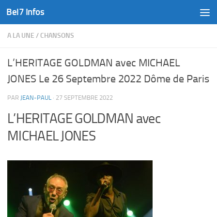
Bel7 Infos
Skip to content
A LA UNE
/
CHANSONS
L’HERITAGE GOLDMAN avec MICHAEL
JONES Le 26 Septembre 2022 Dôme de Paris
PAR
JEAN-PAUL
·
27 SEPTEMBRE 2022
L’HERITAGE GOLDMAN avec
MICHAEL JONES