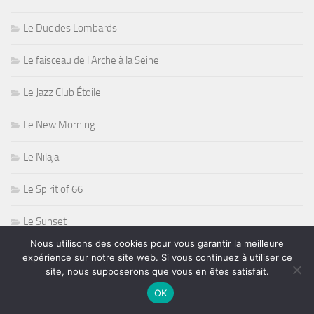
Le Duc des Lombards
Le faisceau de l'Arche à la Seine
Le Jazz Club Étoile
Le New Morning
Le Nilaja
Le Spirit of 66
Le Sunset
Nous utilisons des cookies pour vous garantir la meilleure
Le Sunset Sunside
expérience sur notre site web. Si vous continuez à utiliser ce
site, nous supposerons que vous en êtes satisfait.
Le Sunside
OK