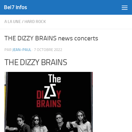
Bel7 Infos
Skip to content
A LA UNE
/
HARD ROCK
THE DIZZY BRAINS news concerts
PAR
JEAN-PAUL
·
7 OCTOBRE 2022
THE DIZZY BRAINS