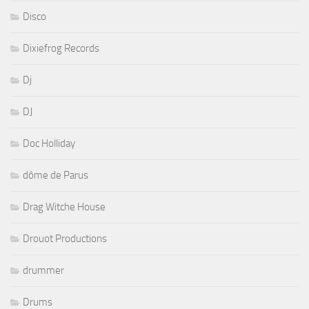
Disco
Dixiefrog Records
Dj
DJ
Doc Holliday
dôme de Parus
Drag Witche House
Drouot Productions
drummer
Drums