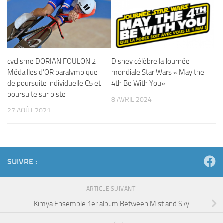
cyclisme DORIAN FOULON 2
Disney célèbre la Journée
Médailles d’OR paralympique
mondiale Star Wars « May the
de poursuite individuelle C5 et
4th Be With You»
poursuite sur piste
8 AVRIL 2024
27 AOÛT 2021
SUIVRE :
ARTICLE SUIVANT
Kimya Ensemble 1er album Between Mist and Sky