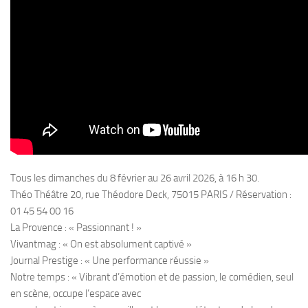
Tous les dimanches du 8 février au 26 avril 2026, à 16 h 30.
Théo Théâtre 20, rue Théodore Deck, 75015 PARIS / Réservation :
01 45 54 00 16
La Provence : « Passionnant ! »
Vivantmag : « On est absolument captivé »
Journal Prestige : « Une performance réussie »
Notre temps : « Vibrant d’émotion et de passion, le comédien, seul
en scène, occupe l’espace avec