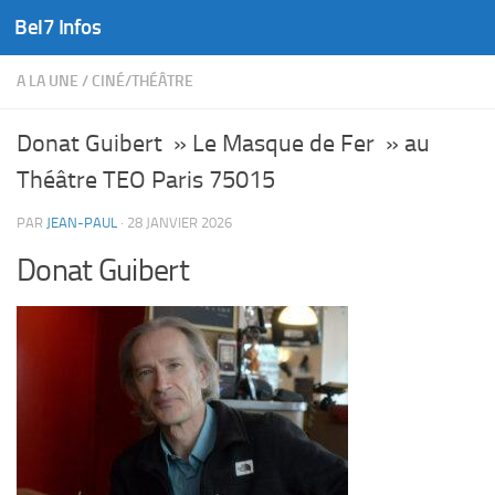
Bel7 Infos
Skip to content
A LA UNE
/
CINÉ/THÉÂTRE
Donat Guibert » Le Masque de Fer » au
Théâtre TEO Paris 75015
PAR
JEAN-PAUL
·
28 JANVIER 2026
Donat Guibert