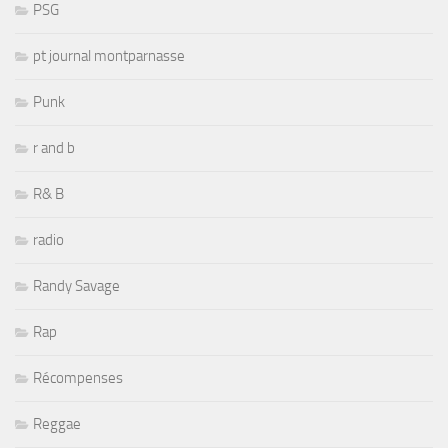
PSG
pt journal montparnasse
Punk
r and b
R& B
radio
Randy Savage
Rap
Récompenses
Reggae