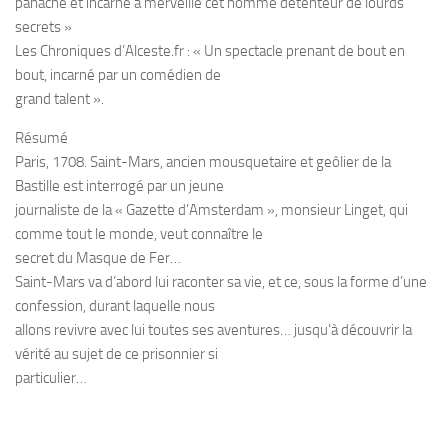
panache et incarne à merveille cet homme détenteur de lourds
secrets »
Les Chroniques d’Alceste.fr : « Un spectacle prenant de bout en
bout, incarné par un comédien de
grand talent ».
Résumé
Paris, 1708. Saint-Mars, ancien mousquetaire et geôlier de la
Bastille est interrogé par un jeune
journaliste de la « Gazette d’Amsterdam », monsieur Linget, qui
comme tout le monde, veut connaître le
secret du Masque de Fer…
Saint-Mars va d’abord lui raconter sa vie, et ce, sous la forme d’une
confession, durant laquelle nous
allons revivre avec lui toutes ses aventures… jusqu’à découvrir la
vérité au sujet de ce prisonnier si
particulier…