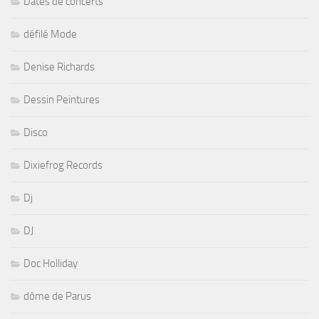
Dates de concerts
défilé Mode
Denise Richards
Dessin Peintures
Disco
Dixiefrog Records
Dj
DJ
Doc Holliday
dôme de Parus