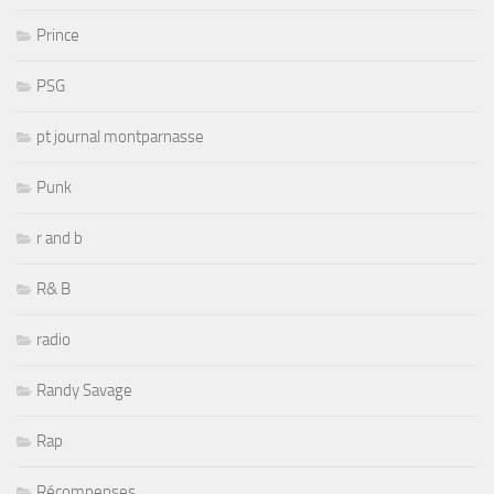
Prince
PSG
pt journal montparnasse
Punk
r and b
R& B
radio
Randy Savage
Rap
Récompenses