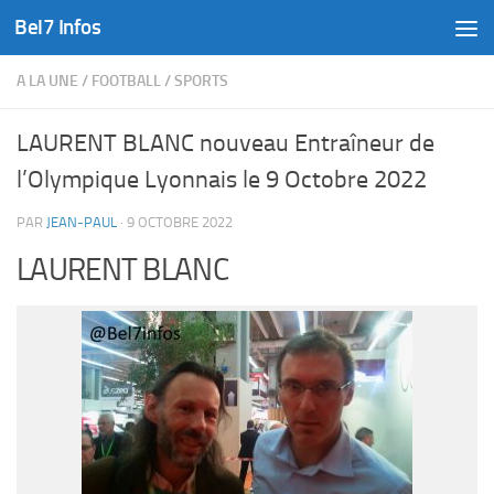
Bel7 Infos
Skip to content
A LA UNE
/
FOOTBALL
/
SPORTS
LAURENT BLANC nouveau Entraîneur de
l’Olympique Lyonnais le 9 Octobre 2022
PAR
JEAN-PAUL
·
9 OCTOBRE 2022
LAURENT BLANC