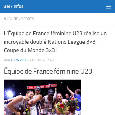
Bel7 Infos
Skip to content
A LA UNE
/
SPORTS
L’Équipe de France féminine U23 réalise un
incroyable doublé Nations League 3×3 –
Coupe du Monde 3×3 !
PAR
JEAN-PAUL
·
9 OCTOBRE 2022
Équipe de France féminine U23