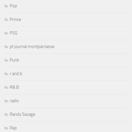
Pop
Prince
PSG
pt journal montparnasse
Punk
r and b
R& B
radio
Randy Savage
Rap