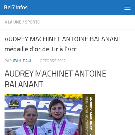
Bel7 Infos
Skip to content
A LA UNE
/
SPORTS
AUDREY MACHINET ANTOINE BALANANT
médaille d’or de Tir à l’Arc
PAR
JEAN-PAUL
·
11 OCTOBRE 2022
AUDREY MACHINET ANTOINE
BALANANT