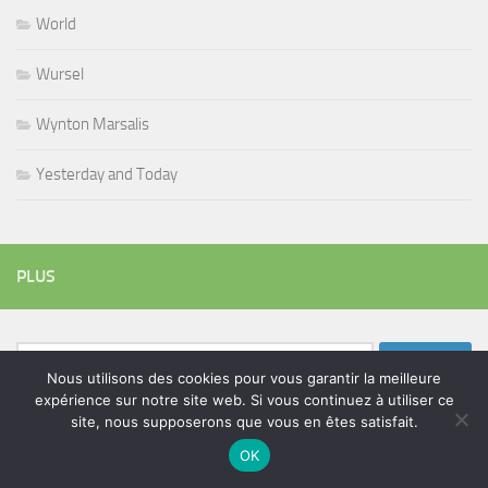
World
Wursel
Wynton Marsalis
Yesterday and Today
PLUS
Rechercher :
Nous utilisons des cookies pour vous garantir la meilleure
expérience sur notre site web. Si vous continuez à utiliser ce
site, nous supposerons que vous en êtes satisfait.
ÉTIQUETTES
OK
blues
batteur
adam bomb
beatles