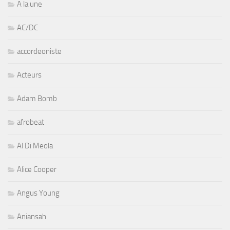
A la une
AC/DC
accordeoniste
Acteurs
Adam Bomb
afrobeat
Al Di Meola
Alice Cooper
Angus Young
Aniansah