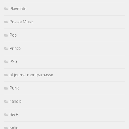
Playmate
Poesie Music
Pop
Prince
PSG
pt journal montparnasse
Punk
r and b
R& B
radio