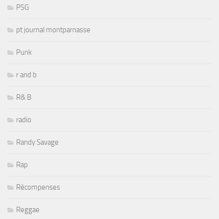
PSG
pt journal montparnasse
Punk
r and b
R& B
radio
Randy Savage
Rap
Récompenses
Reggae