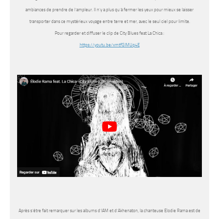
ambiances de prendre de l’ampleur. Il n’y a plus qu’à fermer les yeux pour mieux se laisser
transporter dans ce mystérieux voyage entre terre et mer, avec le seul ciel pour limite.
Pour regarder et diffuser le clip de City Blues feat La Chica :
https://youtu.be/xmtfGIMUq4E
Après s’être fait remarquer sur les albums d’IAM et d’Akhenaton, la chanteuse Elodie Rama est de