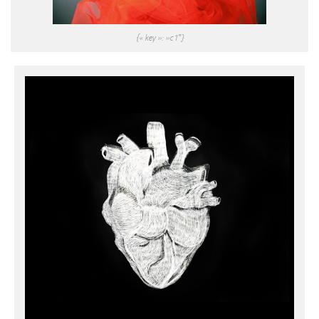
{« key »: »c1″}