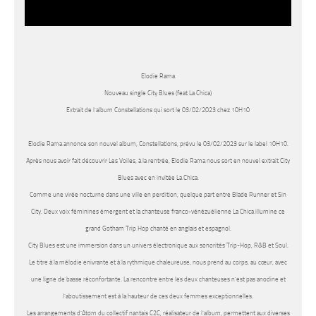
Elodie Rama
Nouveau single City Blues (feat La Chica)
Extrait de l’album Constellations qui sort le 03/02/2023 chez 10H10
Elodie Rama
annonce son nouvel album,
Constellations
, prévu le 03/02/2023 sur le label 10H10.
Après nous avoir fait découvrir
Les Voiles,
à la rentrée,
Elodie Rama
nous sort en nouvel extrait
City
Blues
avec en invitée
La Chica.
Comme une virée nocturne dans une ville en perdition, quelque part entre Blade Runner et Sin
City. Deux voix féminines émergent et la chanteuse franco-vénézuélienne
La Chica
illumine ce
grand Gotham Trip Hop chanté en anglais et espagnol.
City Blues
est une immersion dans un univers électronique aux sonorités Trip-Hop, R&B et Soul.
Le titre à la mélodie enivrante et à la rythmique chaleureuse, nous prend au corps, au cœur, avec
une ligne de basse réconfortante. La rencontre entre les deux chanteuses n’est pas anodine et
l’aboutissement est à la hauteur de ces deux femmes exceptionnelles.
Les arrangements d’Atom du collectif nantais C2C, réalisateur de l’album, permettent aux diverses