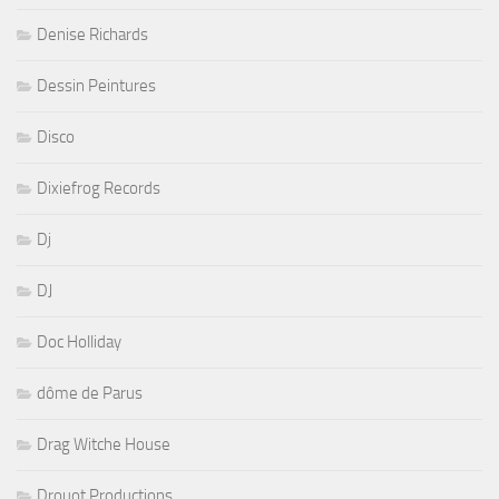
Denise Richards
Dessin Peintures
Disco
Dixiefrog Records
Dj
DJ
Doc Holliday
dôme de Parus
Drag Witche House
Drouot Productions