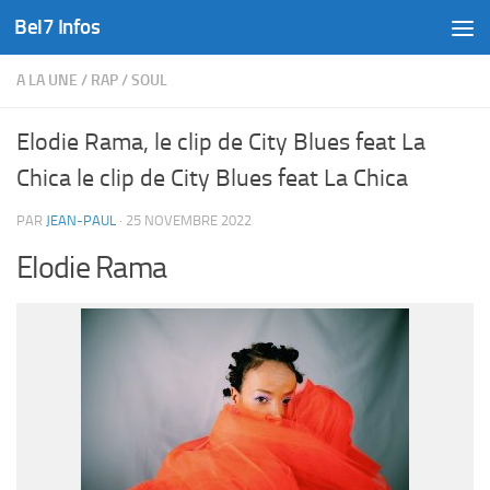
Bel7 Infos
Skip to content
A LA UNE
/
RAP
/
SOUL
Elodie Rama, le clip de City Blues feat La
Chica le clip de City Blues feat La Chica
PAR
JEAN-PAUL
·
25 NOVEMBRE 2022
Elodie Rama