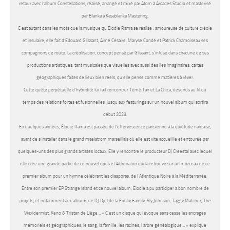
retour avec l’album Constellations, réalisé, arrangé et mixé par Atom à Arcades Studio et masterisé
par Blanka à Kasablanka Mastering.
C’est autant dans les mots que la musique qu’Élodie Rama se réalise : amoureuse de culture créole
et insulaire, elle fait d’Edouard Glissant, Aimé Césaire, Maryse Condé et Patrick Chamoiseau ses
compagnons de route. La créolisation, concept pensé par Glissant, s’infuse dans chacune de ses
productions artistiques, tant musicales que visuelles avec aussi des îles imaginaires, cartes
géographiques faites de lieux bien réels, qu’elle pense comme matières à rêver.
Cette quête perpétuelle d’hybridité lui fait rencontrer Témé Tan et La Chica, devenus au fil du
temps des relations fortes et fusionnelles, jusqu’aux featurings sur un nouvel album qui sortira
début 2023.
En quelques années, Élodie Rama est passée de l’effervescence parisienne à la quiétude nantaise,
avant de s’installer dans le grand maelstrom marseillais où elle est vite accueillie et entourée par
quelques-uns des plus grands artistes locaux. Elle y rencontre le producteur Dj Creestal avec lequel
elle crée une grande partie de ce nouvel opus et Akhenaton qui la retrouve sur un morceau de ce
premier album pour un hymne célébrant les diasporas, de l’Atlantique Noire à la Méditerranée.
Entre son premier EP Strange Island et ce nouvel album, Élodie a pu participer à bon nombre de
projets, et notamment aux albums de DJ Djel de la Fonky Family, Sly Johnson, Taggy Matcher, The
Waxidermist, Keno & Tristan de Liège… « C’est un disque qui évoque sans cesse les ancrages
mémoriels et géographiques, le sang, la famille, les racines, l’arbre généalogique… » explique