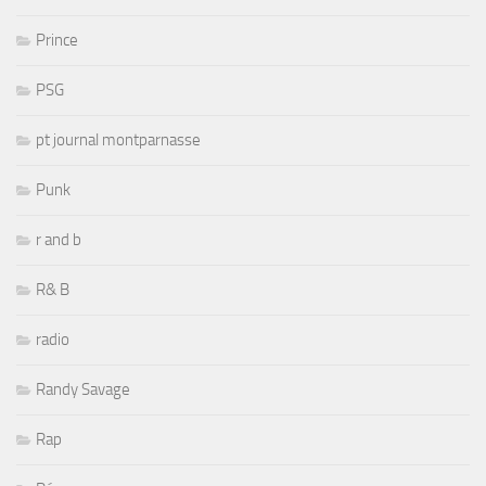
Prince
PSG
pt journal montparnasse
Punk
r and b
R& B
radio
Randy Savage
Rap