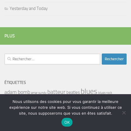
Yesterday and Today
PLUS
Rechercher :
ÉTIQUETTES
blues
batteur
adam bomb
beatles
amar sundy
blues rock
chanteur
duc des lombards
bootleneck
chanteuse
coltrane
erick bamy
Nous utilisons des cookies pour vous garantir la meilleure
expérience sur notre site web. Si vous continuez à utiliser ce
glenn hughes
expo music
femme de george harrison
festival
golf drouot
groupe
guitariste
site, nous supposerons que vous en êtes satisfait.
herbie hancock
guiariste
janny loseth
jazz
joe louis walker
OK
luther allison
miles davis
musicien
john coghlan
Maalouma
malien
murali coryell