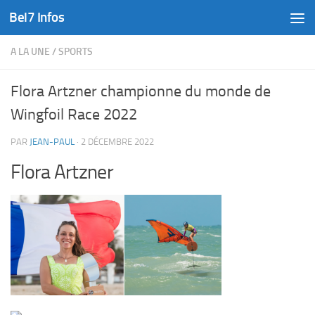
Bel7 Infos
Skip to content
A LA UNE
/
SPORTS
Flora Artzner championne du monde de
Wingfoil Race 2022
PAR
JEAN-PAUL
·
2 DÉCEMBRE 2022
Flora Artzner