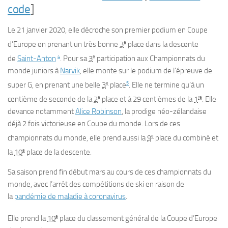
code
]
Le 21 janvier 2020, elle décroche son premier podium en Coupe
e
d’Europe en prenant un très bonne
3
place dans la descente
4
e
de
Saint-Anton
. Pour sa
3
participation aux Championnats du
monde juniors à
Narvik
, elle monte sur le podium de l’épreuve de
e
5
super G, en prenant une belle
3
place
. Elle ne termine qu’à un
e
re
centième de seconde de la
2
place et à 29 centièmes de la
1
. Elle
devance notamment
Alice Robinson
, la prodige néo-zélandaise
déjà 2 fois victorieuse en Coupe du monde. Lors de ces
e
championnats du monde, elle prend aussi la
9
place du combiné et
e
la
10
place de la descente.
Sa saison prend fin début mars au cours de ces championnats du
monde, avec l’arrêt des compétitions de ski en raison de
la
pandémie de maladie à coronavirus
.
e
Elle prend la
10
place du classement général de la Coupe d’Europe