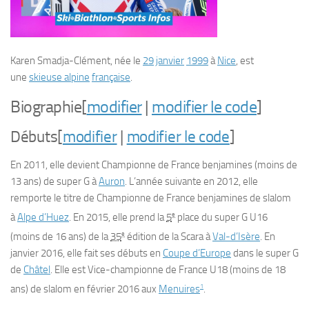
Karen Smadja-Clément
, née le
29
janvier
1999
à
Nice
, est
une
skieuse alpine
française
.
Biographie
[
modifier
|
modifier le code
]
Débuts
[
modifier
|
modifier le code
]
En 2011, elle devient Championne de France benjamines (moins de
13 ans) de super G à
Auron
. L’année suivante en 2012, elle
remporte le titre de Championne de France benjamines de slalom
e
à
Alpe d’Huez
. En 2015, elle prend la
5
place du super G U16
e
(moins de 16 ans) de la
35
édition de la Scara à
Val-d’Isère
. En
janvier 2016, elle fait ses débuts en
Coupe d’Europe
dans le super G
de
Châtel
. Elle est Vice-championne de France U18 (moins de 18
1
ans) de slalom en février 2016 aux
Menuires
.