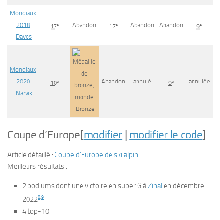
Mondiaux
2018
Abandon
Abandon
Abandon
e
e
e
17
17
9
Davos
Mondiaux
2020
Abandon
annulé
annulée
e
e
10
9
Narvik
Bronze
Coupe d’Europe
[
modifier
|
modifier le code
]
Article détaillé :
Coupe d’Europe de ski alpin
.
Meilleurs résultats :
2 podiums dont une victoire en super G à
Zinal
en
décembre
8
,
9
2022
4 top-10