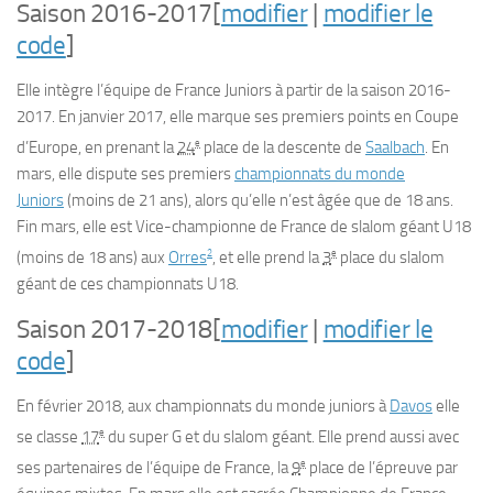
Saison 2016-2017
[
modifier
|
modifier le
code
]
Elle intègre l’équipe de France Juniors à partir de la saison 2016-
2017. En janvier 2017, elle marque ses premiers points en Coupe
e
d’Europe, en prenant la
24
place de la descente de
Saalbach
. En
mars, elle dispute ses premiers
championnats du monde
Juniors
(moins de 21 ans), alors qu’elle n’est âgée que de 18 ans.
Fin mars, elle est Vice-championne de France de slalom géant U18
2
e
(moins de 18 ans) aux
Orres
, et elle prend la
3
place du slalom
géant de ces championnats U18.
Saison 2017-2018
[
modifier
|
modifier le
code
]
En février 2018, aux championnats du monde juniors à
Davos
elle
e
se classe
17
du super G et du slalom géant. Elle prend aussi avec
e
ses partenaires de l’équipe de France, la
9
place de l’épreuve par