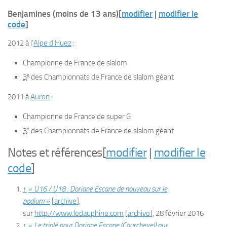
Benjamines (moins de 13 ans)
[
modifier
|
modifier le
code
]
2012 à l’
Alpe d’Huez
:
Championne de France de slalom
e
3
des Championnats de France de slalom géant
2011 à
Auron
:
Championne de France de super G
e
3
des Championnats de France de slalom géant
Notes et références
[
modifier
|
modifier le
code
]
↑
«
U16 / U18 : Doriane Escane de nouveau sur le
podium
»
[
archive
]
,
sur
http://www.ledauphine.com
[
archive
]
,
28 février 2016
↑
«
Le triplé pour Doriane Escane (Courchevel) aux