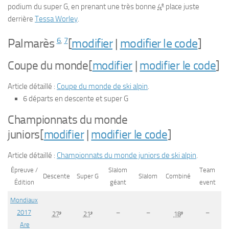
e
podium du super G, en prenant une très bonne
4
place juste
derrière
Tessa Worley
.
6
,
7
Palmarès
[
modifier
|
modifier le code
]
Coupe du monde
[
modifier
|
modifier le code
]
Article détaillé :
Coupe du monde de ski alpin
.
6 départs en descente et super G
Championnats du monde
juniors
[
modifier
|
modifier le code
]
Article détaillé :
Championnats du monde juniors de ski alpin
.
Épreuve /
Slalom
Team
Descente
Super G
Slalom
Combiné
Édition
géant
event
Mondiaux
2017
–
–
–
e
e
e
27
21
18
Are