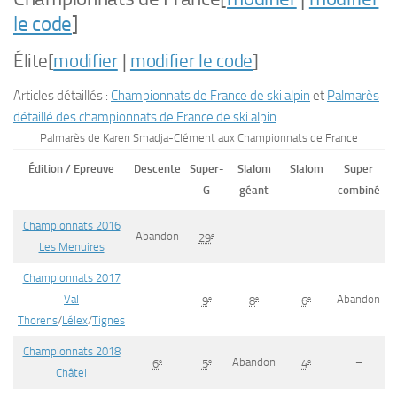
le code
]
Élite
[
modifier
|
modifier le code
]
Articles détaillés :
Championnats de France de ski alpin
et
Palmarès
détaillé des championnats de France de ski alpin
.
Palmarès de Karen Smadja-Clément aux Championnats de France
Édition / Epreuve
Descente
Super-
Slalom
Slalom
Super
G
géant
combiné
Championnats 2016
Abandon
–
–
–
e
29
Les Menuires
Championnats 2017
Val
–
Abandon
e
e
e
9
8
6
Thorens
/
Lélex
/
Tignes
Championnats 2018
Abandon
–
e
e
e
6
5
4
Châtel