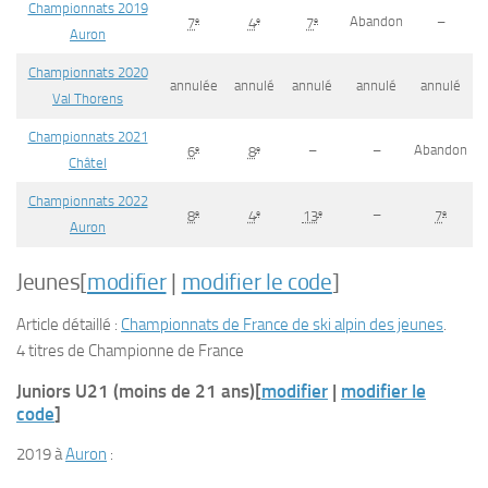
Championnats 2019
Abandon
–
e
e
e
7
4
7
Auron
Championnats 2020
annulée
annulé
annulé
annulé
annulé
Val Thorens
Championnats 2021
–
–
Abandon
e
e
6
8
Châtel
Championnats 2022
–
e
e
e
e
8
4
13
7
Auron
Jeunes
[
modifier
|
modifier le code
]
Article détaillé :
Championnats de France de ski alpin des jeunes
.
4 titres de Championne de France
Juniors U21 (moins de 21 ans)
[
modifier
|
modifier le
code
]
2019 à
Auron
: