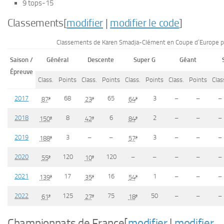
9 tops-15
Classements
[
modifier
|
modifier le code
]
Classements de Karen Smadja-Clément en Coupe d’Europe p
Saison /
Général
Descente
Super G
Géant
Épreuve
Class.
Points
Class.
Points
Class.
Points
Class.
Points
Clas
2017
68
65
3
–
–
–
e
e
e
87
23
64
2018
8
6
2
–
–
–
e
e
e
150
42
84
2019
3
–
–
3
–
–
–
e
e
188
57
2020
120
120
–
–
–
–
–
e
e
55
10
2021
17
16
1
–
–
–
e
e
e
139
35
54
2022
125
75
50
–
–
–
e
e
e
61
27
18
Championnats de France
[
modifier
|
modifier