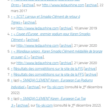
Orres
»
[
archive
]
, sur
http://www.ledauphine.com
[
archive
]
,
22
mars 2017
↑
«
SCST: Larrouy et Smadja-Clément de retour à
Tignes
»
[
archive
]
,
sur
http://www.ledauphine.com
[
archive
]
,
10 janvier 2019
↑
«
Coupe d’Europe : premier podium pour Karen Smadja-
Clément
»
[
archive
]
,
sur
http://www.ledauphine.com
[
archive
]
,
21 janvier 2020
↑
«
Mondiaux juniors : Karen Smadja Clément médaillée de bronze
en super-G !
»
[
archive
]
,
sur
http://www.ledauphine.com
[
archive
]
,
21 janvier 2020
↑
Résultats des compétitions sur le site de la FIS
[
archive
]
↑
Résultats des compétitions sur le site de la FFS
[
archive
]
↑
(en)
«
SMADJA CLEMENT Karen : European Cup Podiums
er
Individual
»
[
archive
]
, sur
fis-ski.com
(consulté le
1
décembre
2022
)
.
↑
(en)
«
SMADJA CLEMENT Karen : European Cup Top
er
3
»
[
archive
]
, sur
fis-ski.com
(consulté le
1
décembre 2022
)
.