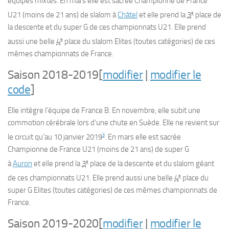
équipes mixtes. En mars elle est sacrée Championne de France
e
U21 (moins de 21 ans) de slalom à
Châtel
et elle prend la
3
place de
la descente et du super G de ces championnats U21. Elle prend
e
aussi une belle
4
place du slalom Elites (toutes catégories) de ces
mêmes championnats de France.
Saison 2018-2019
[
modifier
|
modifier le
code
]
Elle intègre l’équipe de France B. En novembre, elle subit une
commotion cérébrale lors d’une chute en Suède. Elle ne revient sur
3
le circuit qu’au 10 janvier 2019
. En mars elle est sacrée
Championne de France U21 (moins de 21 ans) de super G
e
à
Auron
et elle prend la
3
place de la descente et du slalom géant
e
de ces championnats U21. Elle prend aussi une belle
4
place du
super G Elites (toutes catégories) de ces mêmes championnats de
France.
Saison 2019-2020
[
modifier
|
modifier le