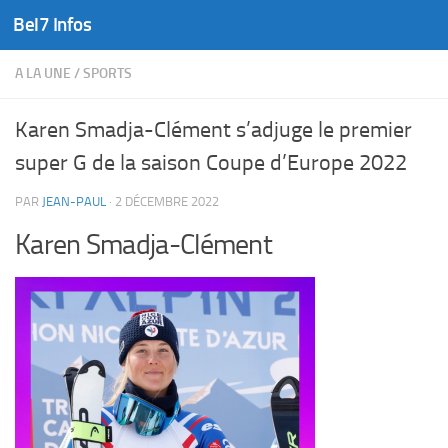
Bel7 Infos
Skip to content
A LA UNE
/
SPORTS
Karen Smadja-Clément s’adjuge le premier
super G de la saison Coupe d’Europe 2022
PAR
JEAN-PAUL
·
2 DÉCEMBRE 2022
Karen Smadja-Clément