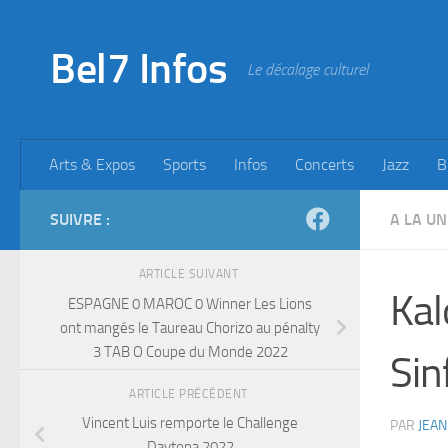
Skip to content
Bel7 Infos
Le décalage culturel
Arts & Expos
Sports
Infos
Concerts
Jazz
B
SUIVRE :
A LA UN
ARTICLE SUIVANT
Kal
ESPAGNE 0 MAROC 0 Winner Les Lions
ont mangés le Taureau Chorizo au pénalty
3 TAB O Coupe du Monde 2022
Sin
ARTICLE PRÉCÉDENT
Vincent Luis remporte le Challenge
PAR
JEAN
Daytona 2022