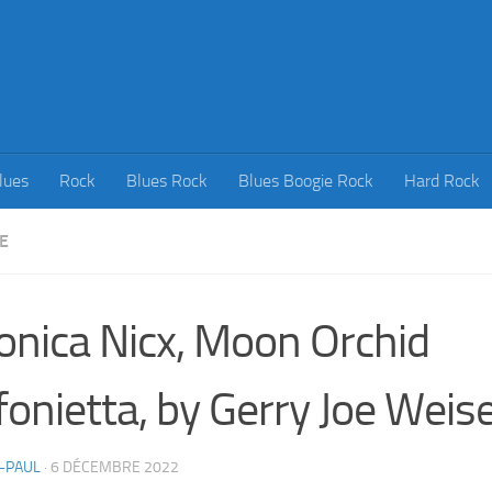
lues
Rock
Blues Rock
Blues Boogie Rock
Hard Rock
E
onica Nicx, Moon Orchid
fonietta, by Gerry Joe Weis
-PAUL
·
6 DÉCEMBRE 2022