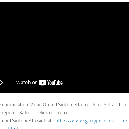
composition Moon Orchid Sinfonietta for Drum Set and Orch
l reputed Kalonica Nicx on drums.
chid Sinfonietta website
https://www.gerryjoeweise.com/
etta.html