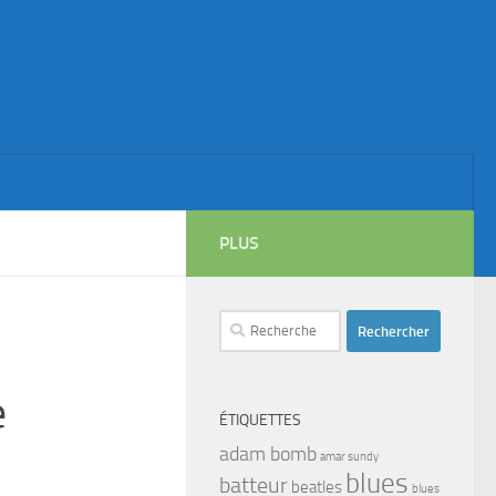
PLUS
Rechercher :
e
ÉTIQUETTES
adam bomb
amar sundy
blues
batteur
beatles
blues