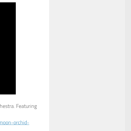
estra. Featuring
moon-orchid-