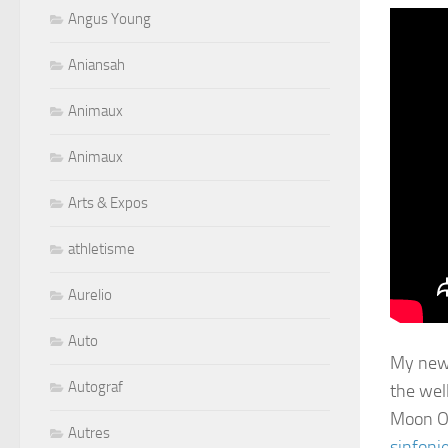
Angus Young
Aniansah
Animaux
Animaux
Arts & Expos
athletisme
Aurelio
Auto
My new 
Autograf
the wel
Moon Or
Autres
sinfoni