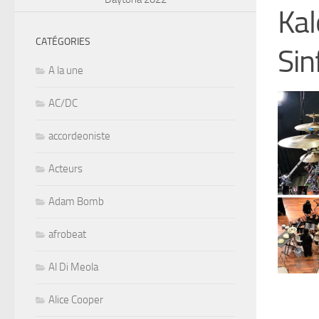
Kal
CATÉGORIES
Sin
A la une
AC/DC
accordeoniste
Acteurs
Adam Bomb
afrobeat
Al Di Meola
Alice Cooper