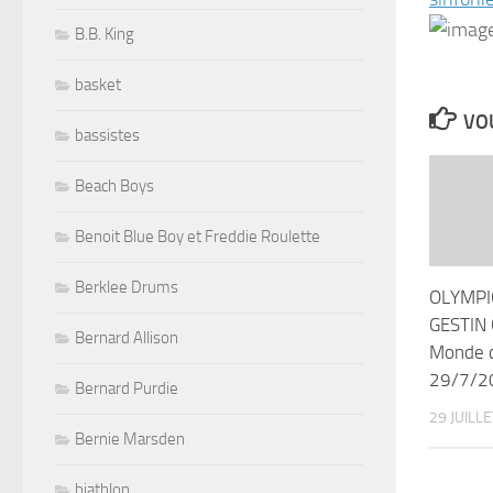
B.B. King
basket
VOU
bassistes
Beach Boys
Benoit Blue Boy et Freddie Roulette
Berklee Drums
OLYMPI
GESTIN 
Bernard Allison
Monde c
29/7/2
Bernard Purdie
29 JUILL
Bernie Marsden
biathlon