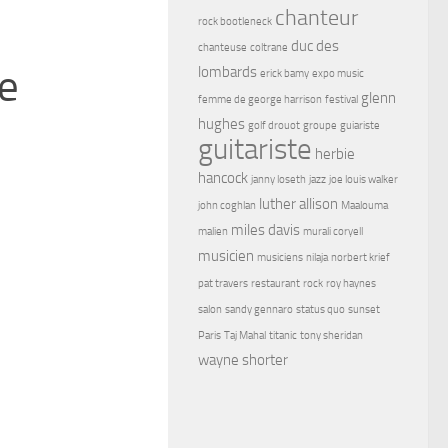
chanteur
rock bootleneck
duc des
chanteuse
coltrane
se
lombards
erick bamy
expo music
glenn
femme de george harrison
festival
hughes
golf drouot
groupe
guiariste
guitariste
herbie
hancock
janny loseth
jazz
joe louis walker
luther allison
john coghlan
Maalouma
miles davis
malien
murali coryell
musicien
musiciens
nilaja
norbert krief
pat travers
restaurant
rock
roy haynes
salon
sandy gennaro
status quo
sunset
Paris
Taj Mahal
titanic
tony sheridan
wayne shorter