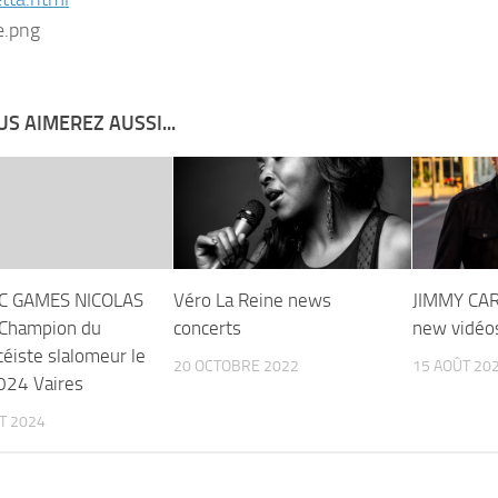
S AIMEREZ AUSSI...
C GAMES NICOLAS
Véro La Reine news
JIMMY CA
Champion du
concerts
new vidéo
éiste slalomeur le
20 OCTOBRE 2022
15 AOÛT 20
024 Vaires
ET 2024