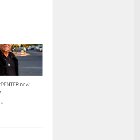
RPENTER new
s
24