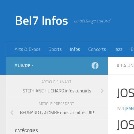
Skip to content
Bel7 Infos
Le décalage culturel
Arts & Expos
Sports
Infos
Concerts
Jazz
B
SUIVRE :
A LA UN
ARTICLE SUIVANT
JO
STEPHANE HUCHARD infos concerts
ARTICLE PRÉCÉDENT
PAR
JEAN
BERNARD LACOMBE nous a quittés RIP
JO
CATÉGORIES