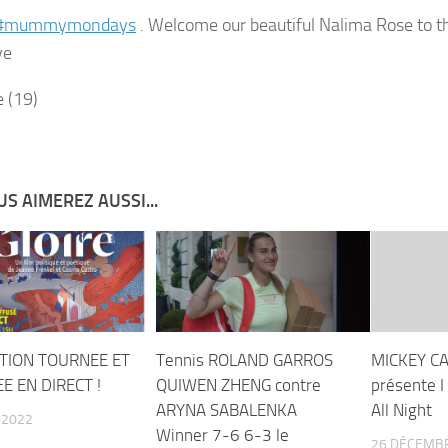
#mummymondays
. Welcome our beautiful Nalima Rose to t
ve
S AIMEREZ AUSSI...
CTION TOURNEE ET
Tennis ROLAND GARROS
MICKEY C
E EN DIRECT !
QUIWEN ZHENG contre
présente I
ARYNA SABALENKA
All Night
 2022
Winner 7-6 6-3 le
26 DÉCEMB