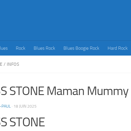
lues
Rock
Blues Rock
Blues Boogie Rock
Hard Rock
E
/
INFOS
SS STONE Maman Mummy
-PAUL
·
18 JUIN 2025
SS STONE