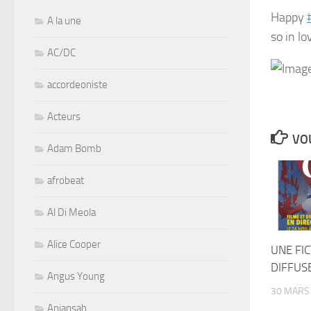
Happy
A la une
so in lo
AC/DC
accordeoniste
Acteurs
VOU
Adam Bomb
afrobeat
Al Di Meola
Alice Cooper
UNE FI
DIFFUSE
Angus Young
30 MARS
Aniansah