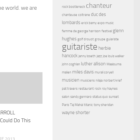
chanteur
he world. we are
rock bootleneck
duc des
chanteuse
coltrane
lombards
erick bamy
expo music
glenn
femme de george harrison
festival
hughes
golf drouot
groupe
guiariste
guitariste
herbie
hancock
janny loseth
jazz
joe louis walker
luther allison
john coghlan
Maalouma
miles davis
malien
murali coryell
musicien
musiciens
nilaja
norbert krief
pat travers
restaurant
rock
roy haynes
salon
sandy gennaro
status quo
sunset
Paris
Taj Mahal
titanic
tony sheridan
ARROLL
wayne shorter
 Could Do This
RE 2013