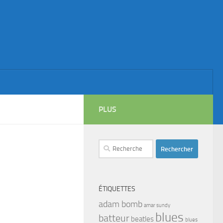
PLUS
Rechercher :
ÉTIQUETTES
adam bomb
amar sundy
blues
batteur
beatles
blues