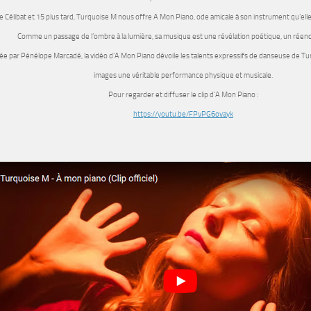
e Célibat
et
15 plus tard
,
Turquoise M
nous offre
A Mon Piano
, ode amicale à son instrument qu’ell
Comme un passage de l’ombre à la lumière, sa musique est une révélation poétique, un rée
sée par
Pénélope Marcadé, la vidéo d’
A Mon Piano
dévoile les talents expressifs de danseuse de
Tu
images une véritable performance physique et musicale.
Pour regarder et diffuser le clip d’A Mon Piano :
https://youtu.be/FPvPG6ovayk