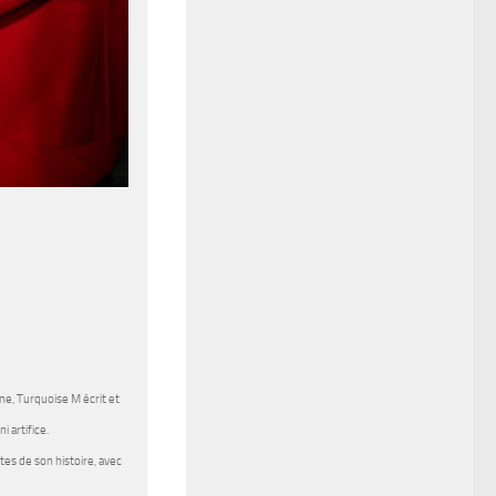
nne,
Turquoise M
écrit et
 artifice.
es de son histoire, avec