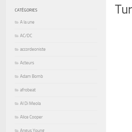
Tu
CATÉGORIES
A la une
AC/DC
accordeoniste
Acteurs
Adam Bomb
afrobeat
Al Di Meola
Alice Cooper
Angus Young