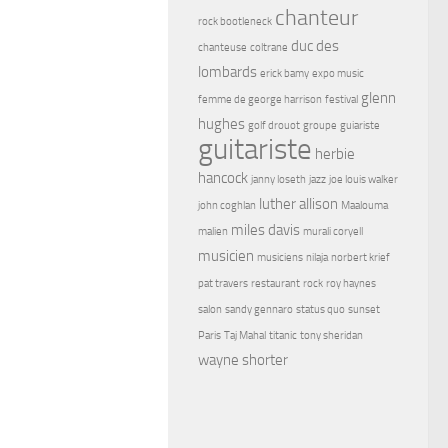
chanteur
rock bootleneck
duc des
chanteuse
coltrane
lombards
erick bamy
expo music
glenn
femme de george harrison
festival
hughes
golf drouot
groupe
guiariste
guitariste
herbie
hancock
janny loseth
jazz
joe louis walker
luther allison
john coghlan
Maalouma
miles davis
malien
murali coryell
musicien
musiciens
nilaja
norbert krief
pat travers
restaurant
rock
roy haynes
salon
sandy gennaro
status quo
sunset
Paris
Taj Mahal
titanic
tony sheridan
wayne shorter