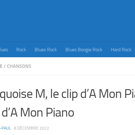
lues
Rock
Blues Rock
Blues Boogie Rock
Hard Rock
E
/
CHANSONS
quoise M, le clip d’A Mon Pi
p d’A Mon Piano
-PAUL
·
8 DÉCEMBRE 2022