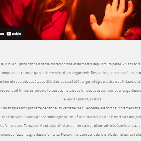
se M joue du piano, fait de la danse contemporaine et du théâtre depuis toute petite. A 9 ans, après
t compose une chanson qui sera la première d’une longue série. Restant longtemps discrète sur son 
ition, elle poursuit des études littéraires, puis part à l’étranger, intègre une école de théâtre, et à 
ilise pendant 6 mois, se retrouve forcée d’admettre que la musique est son point d’ancrage depuis t
revenir et surtout, s’y lancer.
, un an après avoir pris cette décision aussi vertigineuse qu’évidente, elle sort deux premiers singles 
de célibat avec beaucoup de second degré l’autre (15 ans plus tard) parle de la mort avec une gra
ec À mon piano, Turquoise M clôt aujourd’hui ce premier cycle de piano-voix très épurés en s’adr
trument qui l’accompagne depuis l’enfance. Personnifiant son piano dans le rôle du meilleur ami, elle