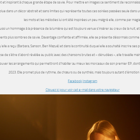
t et inspirant à chaque grande étape de sa vie. Pour mettre en images ce sentiment de reconnaissanc
volue dans un décor abstrait et sans limites qui représente toutes ces soirées passées seule dans 
les mots et les mélodies lui ont été inspirées un peu malgré elle, comme par magie
aussi un hommage à la présence de la lumière qui est toujours venue s’insérer au creux de la nuit, 
ents plus sombres de sa vie. Davantage confiante et affirmée, elle se présente désormais comme f
u’elle a reçu (Barbara, Sanson, Ben Mazué) et dans la continuité duquel elle a souhaité inscrire ses
e de s’être d’abord révélée au public avec des chansons brutes et « dénudées », elle travaille mai
ouver les arrangements qui permettront d’habiller au mieux les morceaux de son premier EP, dont 
2023. Elle promet plus de rythme, de chœurs ou de synthés, mais toujours autant d’émotion d
Facebook
Instagram
Cliquez ici pour voir cet e-mail dans votre navigateur