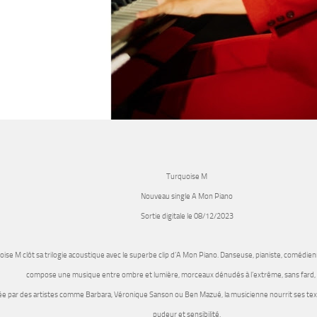
Turquoise M
Nouveau single A Mon Piano
Sortie digitale le 08/12/2023
oise M
clôt sa trilogie acoustique avec le superbe clip d’
A Mon Piano
. Danseuse, pianiste, comédie
compose une musique entre ombre et lumière, morceaux dénudés à l’extrême, sans fard, ni
ée par des artistes comme Barbara, Véronique Sanson ou Ben Mazué, la musicienne nourrit ses text
pudeur et sensibilité.