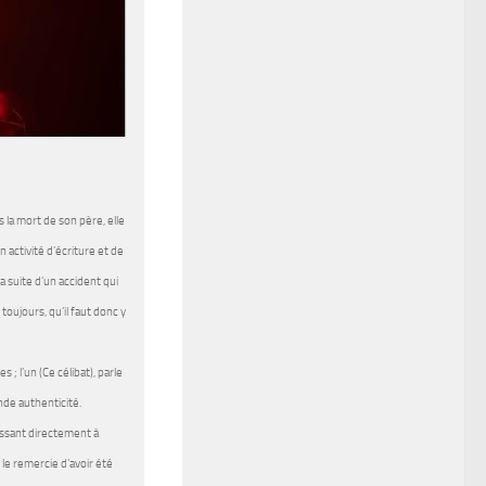
 la mort de son père, elle
activité d’écriture et de
la suite d’un accident qui
oujours, qu’il faut donc y
; l’un (Ce célibat), parle
nde authenticité.
essant directement à
 le remercie d’avoir été