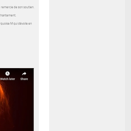
e remercie de son soutien.
nchantement.
rquoise M
qui dévoile en