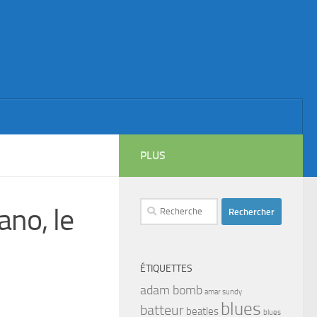
PLUS
Rechercher :
ano, le
ÉTIQUETTES
adam bomb
amar sundy
blues
batteur
beatles
blues