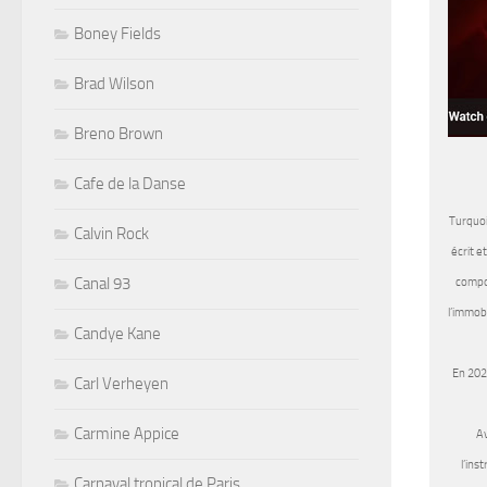
Boney Fields
Brad Wilson
Breno Brown
Cafe de la Danse
Turquoi
Calvin Rock
écrit e
Canal 93
compos
l’immob
Candye Kane
En 2022
Carl Verheyen
Carmine Appice
Av
l’ins
Carnaval tropical de Paris