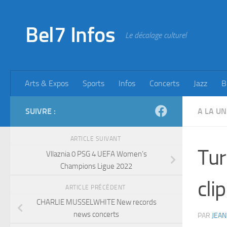
Skip to content
Bel7 Infos
Le décalage culturel
Arts & Expos
Sports
Infos
Concerts
Jazz
B
SUIVRE :
A LA UN
ARTICLE SUIVANT
Tur
Vllaznia 0 PSG 4 UEFA Women’s
Champions Ligue 2022
cli
ARTICLE PRÉCÉDENT
CHARLIE MUSSELWHITE New records
news concerts
PAR
JEAN