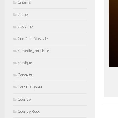
Cinéma
cirque
classique
Comédie Musicale
comedie_musicale
comique
Concerts
Cornell Dupree
Country
Country Rock