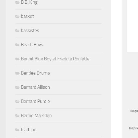
B.B. King
basket
bassistes
Beach Boys
Benoit Blue Boy et Freddie Roulette
Berklee Drums
Bernard Allison
Bernard Purdie
Turqu
Bernie Marsden
Inspir
biathlon