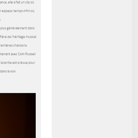
e, elle a fait un clip où
un espace-temps infini où
.
et plus généralement dans
ière de l’héritage musical
 premières chansons.
ntenant avec Colin Russeil
la sortie est prévue pour
ans la voix.