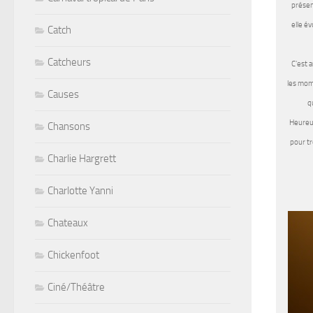
présen
elle é
Catch
Catcheurs
C’est 
les mom
Causes
q
Heureus
Chansons
pour tr
Charlie Hargrett
Charlotte Yanni
Chateaux
Chickenfoot
Ciné/Théâtre