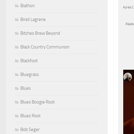
Biathon
Après
C
Bireli Lagrene
Réali
Bitches Brew Beyond
Black Country Communion
Blackfoot
Bluegrass
Blues
Blues Boogie Rock
Blues Rock
Bob Seger