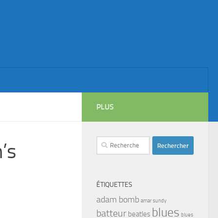
PLUS
Rechercher :
’s
ÉTIQUETTES
adam bomb
amar sundy
blues
batteur
beatles
blues