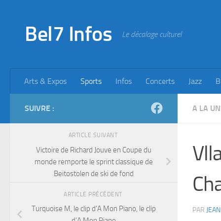
Skip to content
Bel7 Infos
Le décalage culturel
Arts & Expos
Sports
Infos
Concerts
Jazz
B
SUIVRE :
A LA UN
ARTICLE SUIVANT
Vll
Victoire de Richard Jouve en Coupe du
monde remporte le sprint classique de
Beitostolen de ski de fond
Cha
ARTICLE PRÉCÉDENT
Turquoise M, le clip d’A Mon Piano, le clip
PAR
JEAN
d’A Mon Piano