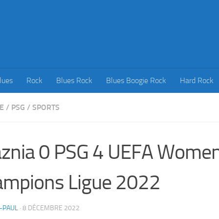
lues
Rock
Blues Rock
Blues Boogie Rock
Hard Rock
E
/
PSG
/
SPORTS
aznia 0 PSG 4 UEFA Women
mpions Ligue 2022
-PAUL
·
8 DÉCEMBRE 2022