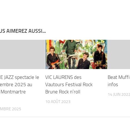
S AIMEREZ AUSSI...
JAZZ spectacle le
VIC LAURENS des
Beat Muffi
tembre 2025 au
Vautours Festival Rock
infos
 Montmartre
Brune Rock n’roll
14 JUIN 202
10 AOÛT 2023
EMBRE 2025