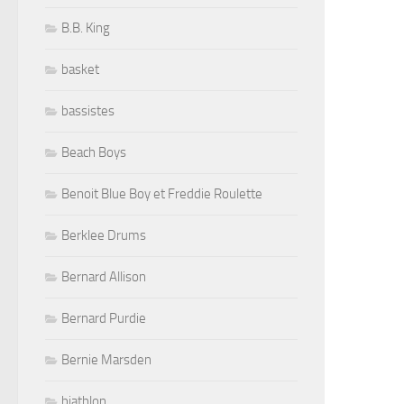
B.B. King
basket
bassistes
Beach Boys
Benoit Blue Boy et Freddie Roulette
Berklee Drums
Bernard Allison
Bernard Purdie
Bernie Marsden
biathlon