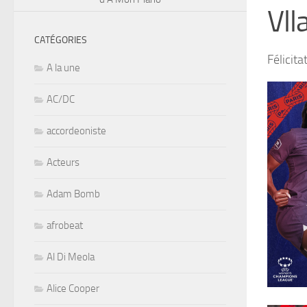
Vll
CATÉGORIES
Félicita
A la une
AC/DC
accordeoniste
Acteurs
Adam Bomb
afrobeat
Al Di Meola
Alice Cooper