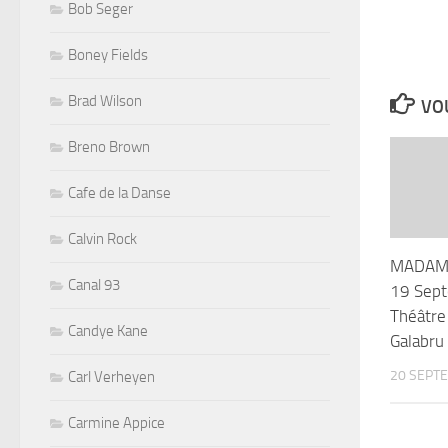
Bob Seger
Boney Fields
Brad Wilson
VOU
Breno Brown
Cafe de la Danse
Calvin Rock
MADAME 
Canal 93
19 Sep
Théâtre
Candye Kane
Galabru
20 SEPT
Carl Verheyen
Carmine Appice