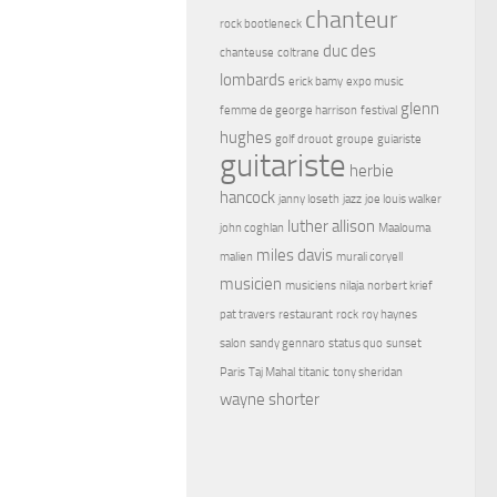
chanteur
rock bootleneck
duc des
chanteuse
coltrane
lombards
erick bamy
expo music
glenn
femme de george harrison
festival
hughes
golf drouot
groupe
guiariste
guitariste
herbie
hancock
janny loseth
jazz
joe louis walker
luther allison
john coghlan
Maalouma
miles davis
malien
murali coryell
musicien
musiciens
nilaja
norbert krief
pat travers
restaurant
rock
roy haynes
salon
sandy gennaro
status quo
sunset
Paris
Taj Mahal
titanic
tony sheridan
wayne shorter