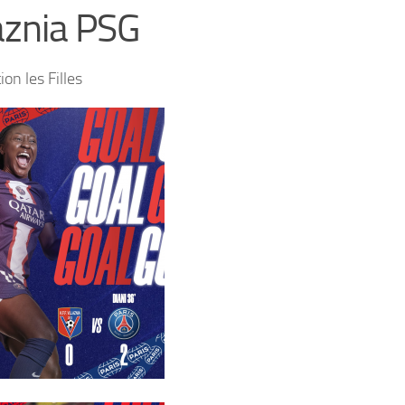
aznia PSG
tion les Filles