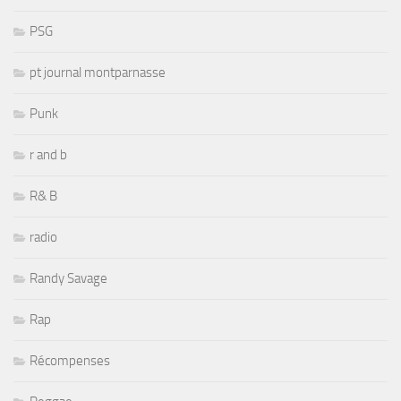
PSG
pt journal montparnasse
Punk
r and b
R& B
radio
Randy Savage
Rap
Récompenses