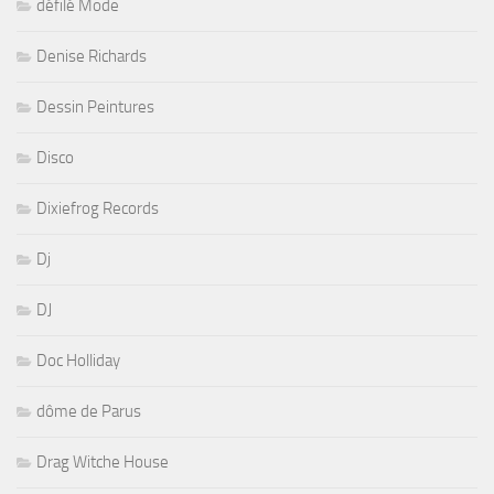
défilé Mode
Denise Richards
Dessin Peintures
Disco
Dixiefrog Records
Dj
DJ
Doc Holliday
dôme de Parus
Drag Witche House