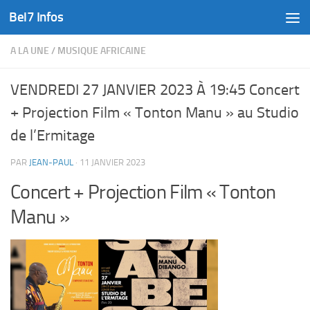
Bel7 Infos
Skip to content
A LA UNE
/
MUSIQUE AFRICAINE
VENDREDI 27 JANVIER 2023 À 19:45 Concert
+ Projection Film « Tonton Manu » au Studio
de l’Ermitage
PAR
JEAN-PAUL
·
11 JANVIER 2023
Concert + Projection Film « Tonton
Manu »