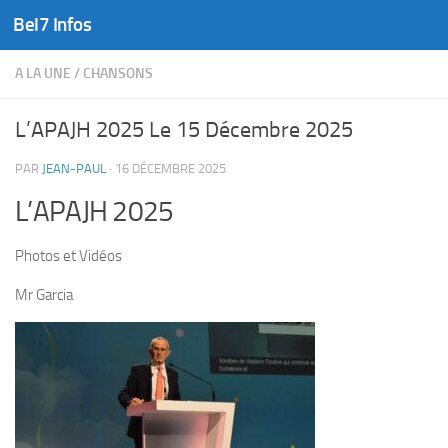
Bel7 Infos
Skip to content
A LA UNE
/
CHANSONS
L’APAJH 2025 Le 15 Décembre 2025
PAR
JEAN-PAUL
·
16 DÉCEMBRE 2025
L’APAJH 2025
Photos et Vidéos
Mr Garcia