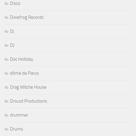
Disco
Dixiefrog Records
Dj
DJ
Doc Holliday
dôme de Parus
Drag Witche House
Drouot Productions
drummer
Drums