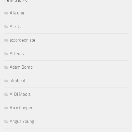
CATÉGORIES
A la une
AC/DC
accordeoniste
Acteurs
Adam Bomb
afrobeat
Al Di Meola
Alice Cooper
Angus Young