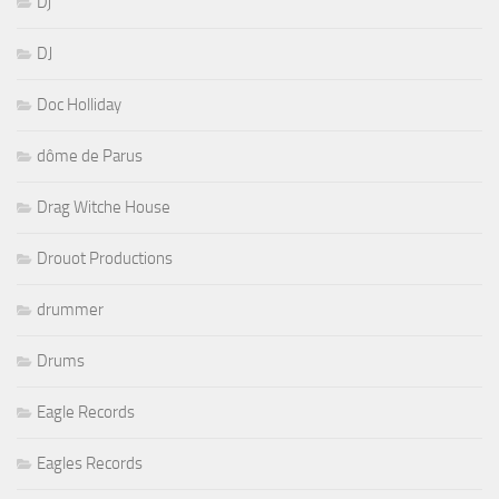
Dj
DJ
Doc Holliday
dôme de Parus
Drag Witche House
Drouot Productions
drummer
Drums
Eagle Records
Eagles Records