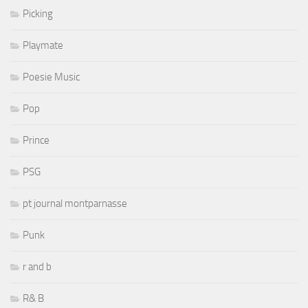
Picking
Playmate
Poesie Music
Pop
Prince
PSG
pt journal montparnasse
Punk
r and b
R& B