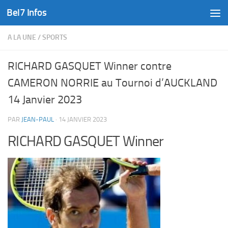
Bel7 Infos
Skip to content
A LA UNE
/
SPORTS
RICHARD GASQUET Winner contre
CAMERON NORRIE au Tournoi d’AUCKLAND
14 Janvier 2023
PAR
JEAN-PAUL
·
14 JANVIER 2023
RICHARD GASQUET Winner