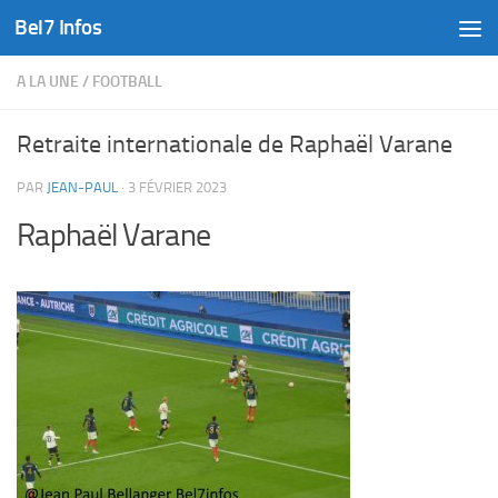
Bel7 Infos
Skip to content
A LA UNE
/
FOOTBALL
Retraite internationale de Raphaël Varane
PAR
JEAN-PAUL
·
3 FÉVRIER 2023
Raphaël Varane