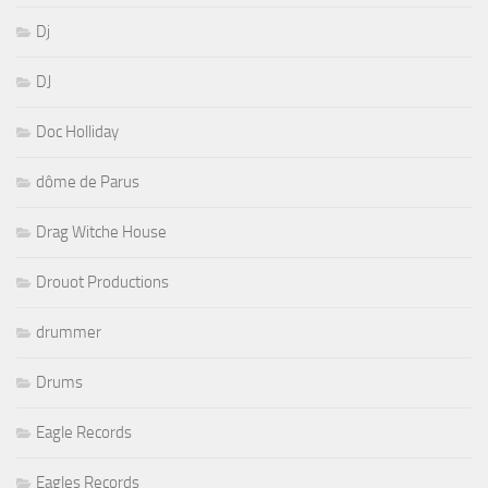
Dj
DJ
Doc Holliday
dôme de Parus
Drag Witche House
Drouot Productions
drummer
Drums
Eagle Records
Eagles Records