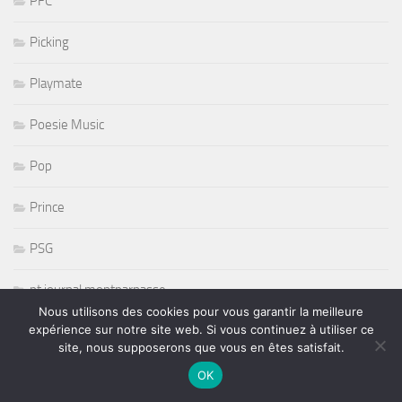
PFC
Picking
Playmate
Poesie Music
Pop
Prince
PSG
pt journal montparnasse
Nous utilisons des cookies pour vous garantir la meilleure
expérience sur notre site web. Si vous continuez à utiliser ce
Punk
site, nous supposerons que vous en êtes satisfait.
r and b
OK