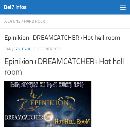
Bel7 Infos
Skip to content
A LA UNE
/
HARD ROCK
Epinikion+DREAMCATCHER+Hot hell room
PAR
JEAN-PAUL
·
23 FÉVRIER 2023
Epinikion+DREAMCATCHER+Hot hell
room