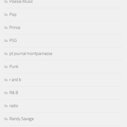
Poesie Music
Pop
Prince
PSG
pt journal montparnasse
Punk
r and b
R& B
radio
Randy Savage