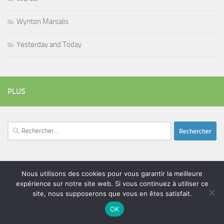
Wynton Marsalis
Yesterday and Today
PLUS
Rechercher :
ÉTIQUETTES
Nous utilisons des cookies pour vous garantir la meilleure
blues
expérience sur notre site web. Si vous continuez à utiliser ce
batteur
adam bomb
beatles
amar sundy
blues rock
site, nous supposerons que vous en êtes satisfait.
chanteur
duc des lombards
bootleneck
chanteuse
coltrane
erick bamy
OK
glenn hughes
expo music
femme de george harrison
festival
golf drouot
groupe