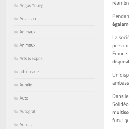
réamén
Angus Young
Pendant
Aniansah
égaleme
Animaux
La soci
personn
Animaux
France
Arts & Expos
disposi
athletisme
Un disp
ambassa
Aurelio
Dans le
Auto
Solidéo
Autograf
multise
futur qu
Autres