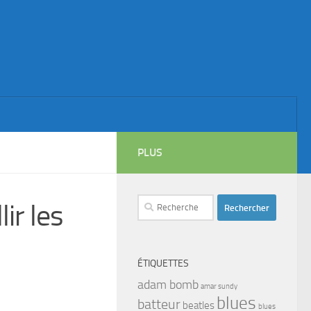
PLUS
Rechercher :
ir les
ÉTIQUETTES
adam bomb
amar sundy
blues
batteur
beatles
blues