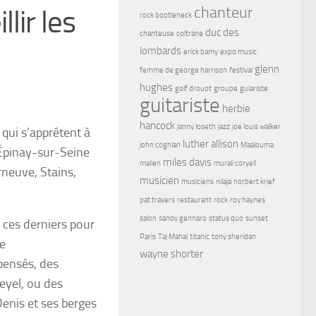
chanteur
lir les
rock bootleneck
duc des
chanteuse
coltrane
lombards
erick bamy
expo music
glenn
femme de george harrison
festival
hughes
golf drouot
groupe
guiariste
guitariste
herbie
hancock
janny loseth
jazz
joe louis walker
qui s’apprêtent à
luther allison
john coghlan
Maalouma
à Épinay-sur-Seine
miles davis
malien
murali coryell
rneuve, Stains,
musicien
musiciens
nilaja
norbert krief
pat travers
restaurant
rock
roy haynes
salon
sandy gennaro
status quo
sunset
e ces derniers pour
Paris
Taj Mahal
titanic
tony sheridan
de
wayne shorter
epensés, des
eyel, ou des
Denis et ses berges