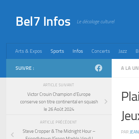
Skip to content
Bel7 Infos
Le décalage culturel
Arts & Expos
Sports
Infos
Concerts
Jazz
B
SUIVRE :
A LA UN
ARTICLE SUIVANT
Pla
Victor Crouin Champion d’Europe
conserve son titre continental en squash
le 26 Août 2024
Jeu
ARTICLE PRÉCÉDENT
Steve Cropper & The Midnight Hour –
PAR
JEAN
Friendlytown (Green Marble Vinyl) |