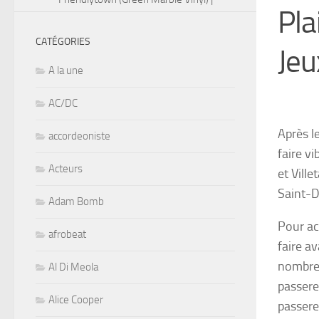
Pla
CATÉGORIES
Jeu
A la une
AC/DC
Après l
accordeoniste
faire vi
Acteurs
et Vill
Saint-De
Adam Bomb
Pour ac
afrobeat
faire av
nombr
Al Di Meola
passere
Alice Cooper
passere