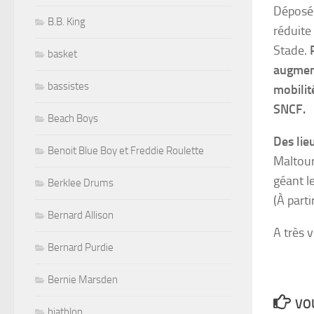
Déposés
B.B. King
réduite
Stade.
basket
augmen
bassistes
mobilit
SNCF.
Beach Boys
Des lie
Benoit Blue Boy et Freddie Roulette
Maltour
géant l
Berklee Drums
(À part
Bernard Allison
A très 
Bernard Purdie
Bernie Marsden
VOU
biathlon