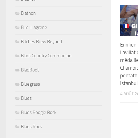
Biathon
Bireli Lagrene
Bitches Brew Beyond
Émilien
Lavillat
Black Country Communion
médaille
Champio
Blackfoot
pentath
Istanbul
Bluegrass
4 AOÛT 2
Blues
Blues Boogie Rock
Blues Rock