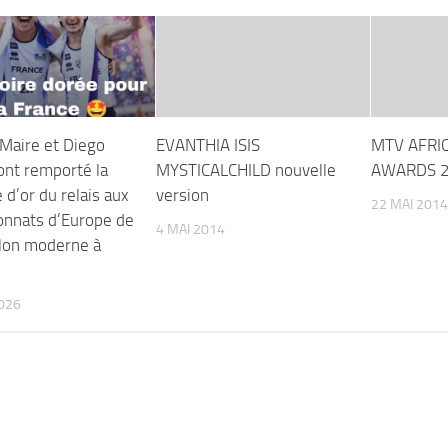
 Maire et Diego
EVANTHIA ISIS
MTV AFRI
 ont remporté la
MYSTICALCHILD nouvelle
AWARDS 
 d’or du relais aux
version
22 MAI 2014
nnats d’Europe de
4 MAI 2014
lon moderne à
026