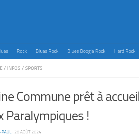
lues
Rock
Blues Rock
Blues Boogie Rock
Hard Rock
E
/
INFOS
/
SPORTS
ine Commune prêt à accueill
x Paralympiques !
-PAUL
·
26 AOÛT 2024