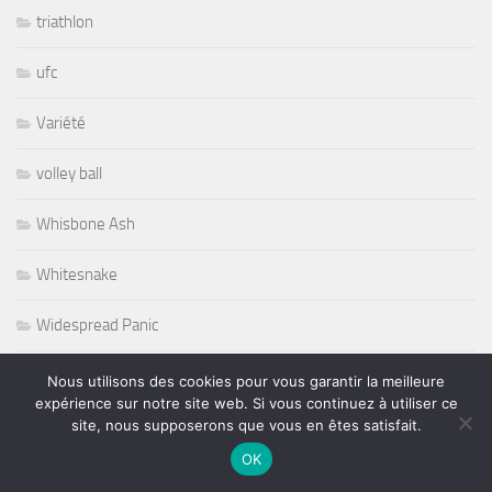
triathlon
ufc
Variété
volley ball
Whisbone Ash
Whitesnake
Widespread Panic
World
Nous utilisons des cookies pour vous garantir la meilleure
expérience sur notre site web. Si vous continuez à utiliser ce
site, nous supposerons que vous en êtes satisfait.
Wursel
OK
Wynton Marsalis