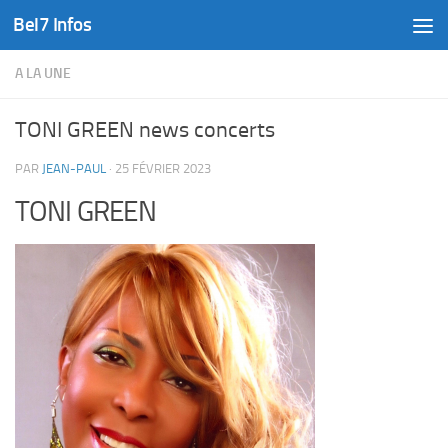
Bel7 Infos
Skip to content
A LA UNE
TONI GREEN news concerts
PAR
JEAN-PAUL
·
25 FÉVRIER 2023
TONI GREEN