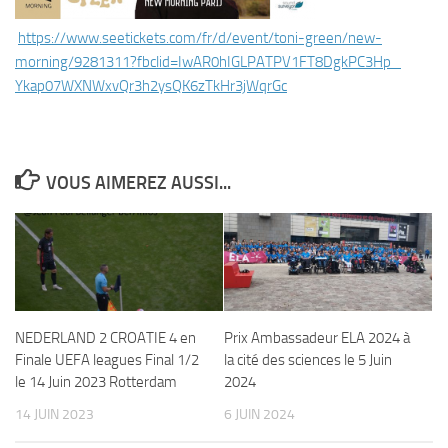
https://www.seetickets.com/fr/
d/event/toni-green/new-
morning/9281311?fbclid=
IwAR0hIGLPATPV1FT8DgkPC3Hp_
Ykap07WXNWxvQr3h2ysQK6zTkHr3jW
qrGc
VOUS AIMEREZ AUSSI...
NEDERLAND 2 CROATIE 4 en
Prix Ambassadeur ELA 2024 à
Finale UEFA leagues Final 1/2
la cité des sciences le 5 Juin
le 14 Juin 2023 Rotterdam
2024
14 JUIN 2023
6 JUIN 2024