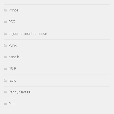
Prince
PSG
pt journal montparnasse
Punk
r and b
R& B
radio
Randy Savage
Rap