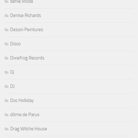
défilé Mode
Denise Richards
Dessin Peintures
Disco
Dixiefrog Records
Dj
DJ
Doc Holliday
dôme de Parus
Drag Witche House