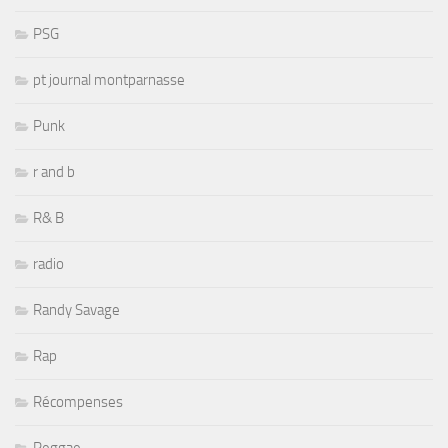
PSG
pt journal montparnasse
Punk
r and b
R& B
radio
Randy Savage
Rap
Récompenses