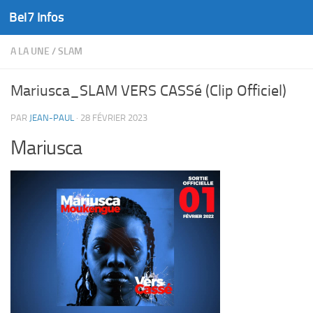
Bel7 Infos
Skip to content
A LA UNE
/
SLAM
Mariusca_SLAM VERS CASSé (Clip Officiel)
PAR
JEAN-PAUL
·
28 FÉVRIER 2023
Mariusca