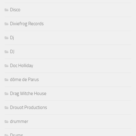
Disco
Dixiefrog Records
Dj
DJ
Doc Holliday
dôme de Parus
Drag Witche House
Drouot Productions
drummer
Drums