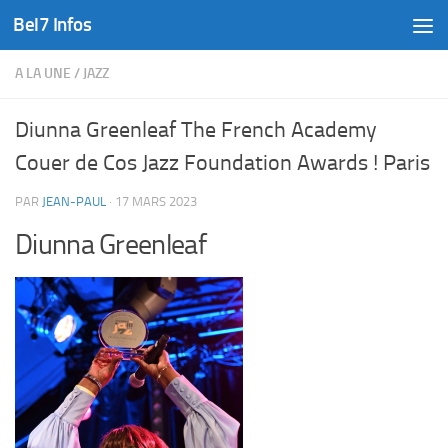
Bel7 Infos
Skip to content
A LA UNE
/
JAZZ
Diunna Greenleaf The French Academy
Couer de Cos Jazz Foundation Awards ! Paris
PAR
JEAN-PAUL
·
17 MARS 2023
Diunna Greenleaf