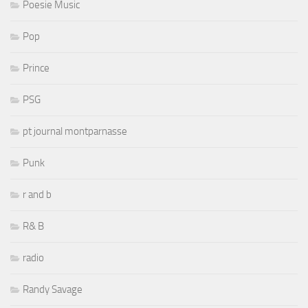
Poesie Music
Pop
Prince
PSG
pt journal montparnasse
Punk
r and b
R& B
radio
Randy Savage