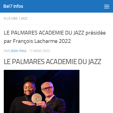
Bel7 Infos
Skip to content
A LA UNE
/
JAZZ
LE PALMARES ACADEMIE DU JAZZ présidée
par François Lacharme 2022
PAR
JEAN-PAUL
·
17 MARS 2023
LE PALMARES ACADEMIE DU JAZZ