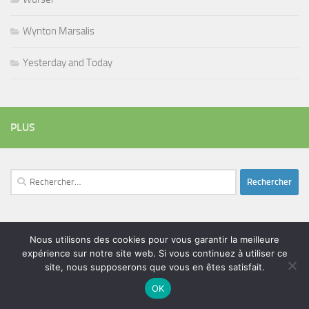
Wynton Marsalis
Yesterday and Today
PLUS
Rechercher :
ÉTIQUETTES
Nous utilisons des cookies pour vous garantir la meilleure
expérience sur notre site web. Si vous continuez à utiliser ce
blues
batteur
adam bomb
beatles
amar sundy
blues rock
site, nous supposerons que vous en êtes satisfait.
chanteur
duc des lombards
bootleneck
chanteuse
coltrane
erick bamy
OK
glenn hughes
expo music
femme de george harrison
festival
golf drouot
groupe