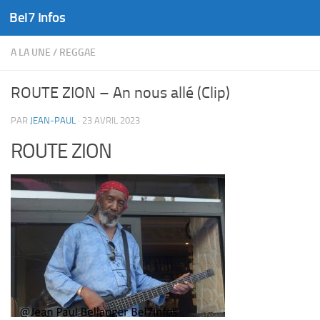
Bel7 Infos
Skip to content
A LA UNE
/
REGGAE
ROUTE ZION – An nous allé (Clip)
PAR
JEAN-PAUL
·
23 AVRIL 2023
ROUTE ZION