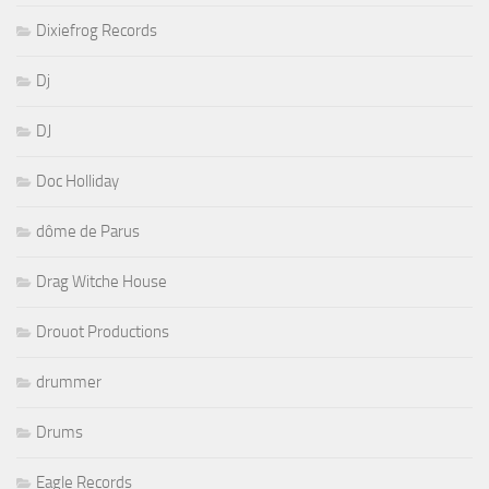
Dixiefrog Records
Dj
DJ
Doc Holliday
dôme de Parus
Drag Witche House
Drouot Productions
drummer
Drums
Eagle Records