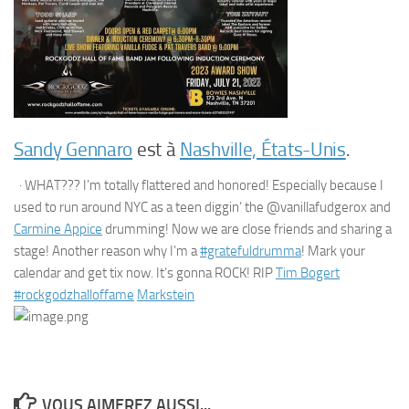
Sandy Gennaro
est à
Nashville, États-Unis
.
·
WHAT??? I’m totally flattered and honored! Especially because I
used to run around NYC as a teen diggin’ the @vanillafudgerox and
Carmine Appice
drumming! Now we are close friends and sharing a
stage! Another reason why I’m a
#gratefuldrumma
! Mark your
calendar and get tix now. It’s gonna ROCK! RIP
Tim Bogert
#rockgodzhalloffame
Markstein
VOUS AIMEREZ AUSSI...