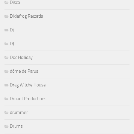
Disco
Dixiefrog Records
Dj
DJ
Doc Holliday
dôme de Parus
Drag Witche House
Drouot Productions
drummer
Drums