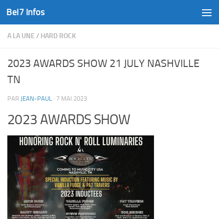
Bel7 Infos
Skip to content
A LA UNE
/
HARD ROCK
2023 AWARDS SHOW 21 JULY NASHVILLE
TN
PAR
JEAN-PAUL
·
7 MAI 2023
2023 AWARDS SHOW