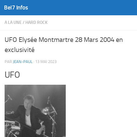
Bel7 Infos
Skip to content
A LA UNE
/
HARD ROCK
UFO Elysée Montmartre 28 Mars 2004 en
exclusivité
PAR
JEAN-PAUL
·
13 MAI 2023
UFO