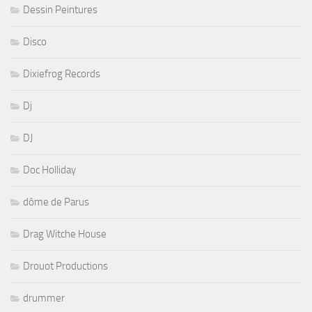
Dessin Peintures
Disco
Dixiefrog Records
Dj
DJ
Doc Holliday
dôme de Parus
Drag Witche House
Drouot Productions
drummer