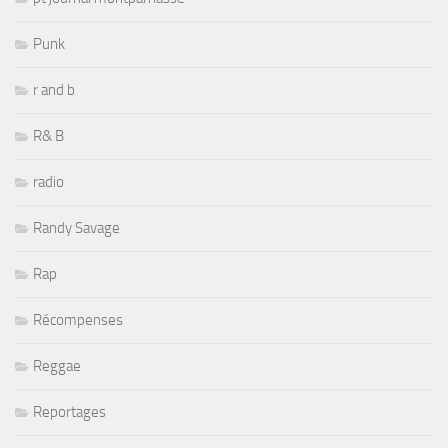
Punk
r and b
R& B
radio
Randy Savage
Rap
Récompenses
Reggae
Reportages