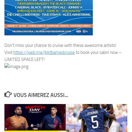
Don’t miss your chance to cruise with these awesome artists!
Visit
https://joeb.me/jbktbamedcruise
to book your cabin now –
LIMITED SPACE LEFT!
VOUS AIMEREZ AUSSI...