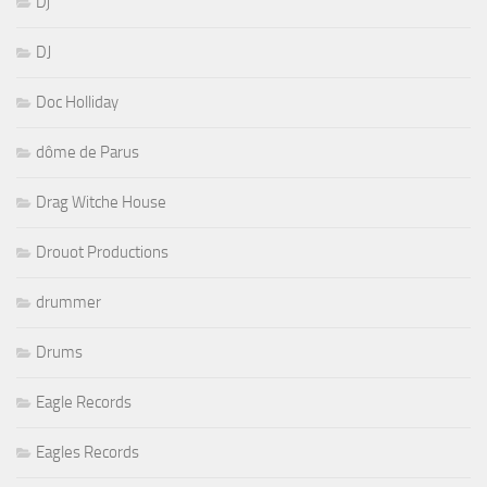
Dj
DJ
Doc Holliday
dôme de Parus
Drag Witche House
Drouot Productions
drummer
Drums
Eagle Records
Eagles Records