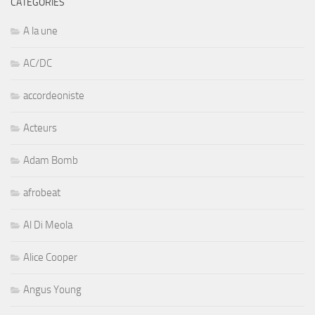
CATÉGORIES
A la une
AC/DC
accordeoniste
Acteurs
Adam Bomb
afrobeat
Al Di Meola
Alice Cooper
Angus Young