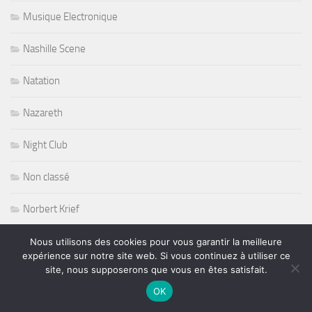
Musique Electronique
Nashille Scene
Natation
Nazareth
Night Club
Non classé
Norbert Krief
Nous Productions
Nous utilisons des cookies pour vous garantir la meilleure
expérience sur notre site web. Si vous continuez à utiliser ce
site, nous supposerons que vous en êtes satisfait.
Nouvelle victoire pour Loeb
OK
olympic games paris 2024