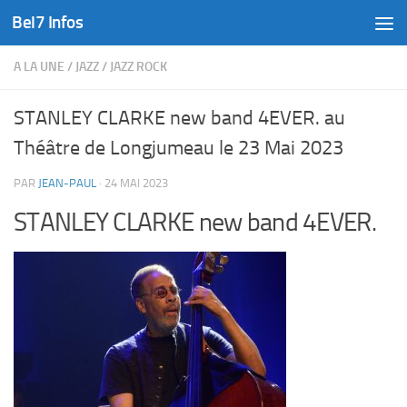
Bel7 Infos
Skip to content
A LA UNE
/
JAZZ
/
JAZZ ROCK
STANLEY CLARKE new band 4EVER. au
Théâtre de Longjumeau le 23 Mai 2023
PAR
JEAN-PAUL
·
24 MAI 2023
STANLEY CLARKE new band 4EVER.