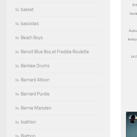
Ent
basket
boule
bassistes
Aujou
Beach Boys
évoque
Benoit Blue Boy et Freddie Roulette
Le c
Berklee Drums
Bernard Allison
Bernard Purdie
Bernie Marsden
biathlon
Biathon