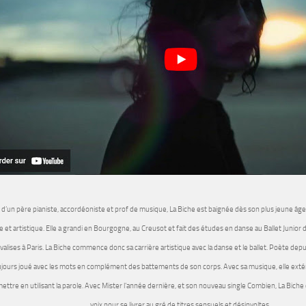
d’un père pianiste, accordéoniste et prof de musique, La Biche est baignée dès son plus jeune âge 
e et artistique. Elle a grandi en Bourgogne, au Creusot et fait des études en danse au Ballet Junio
valises à Paris. La Biche commence donc sa carrière artistique avec la danse et le ballet. Poète depui
ujours joué avec les mots en complément des battements de son corps. Avec sa musique, elle extér
ettre en utilisant la parole. Avec Mister l’année dernière, et son nouveau single Combien, La Biche c
voix pour se livrer au gré de titres sensuels et désinvoltes.