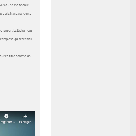
 voix d’une mélancolie
e à la française qui se
e chanson,
La Biche
nous
 complexe qu’accessible,
our ce titre comme un