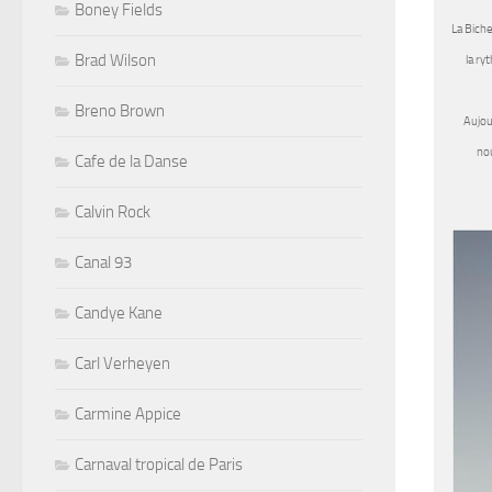
Boney Fields
La Biche
Brad Wilson
la ry
Breno Brown
Aujou
nou
Cafe de la Danse
Calvin Rock
Canal 93
Candye Kane
Carl Verheyen
Carmine Appice
Carnaval tropical de Paris