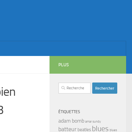
PLUS
Rechercher :
ien
3
ÉTIQUETTES
adam bomb
amar sundy
blues
batteur
beatles
blues