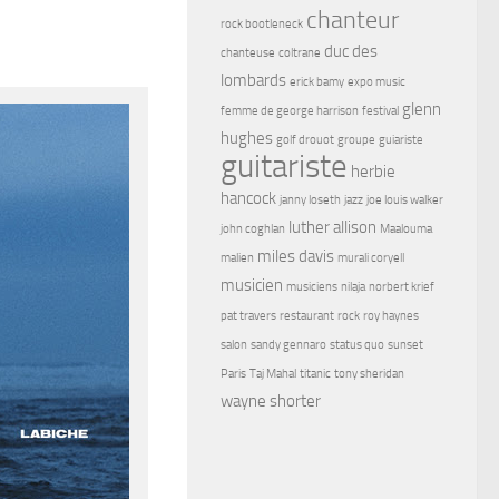
chanteur
rock bootleneck
duc des
chanteuse
coltrane
lombards
erick bamy
expo music
glenn
femme de george harrison
festival
hughes
golf drouot
groupe
guiariste
guitariste
herbie
hancock
janny loseth
jazz
joe louis walker
luther allison
john coghlan
Maalouma
miles davis
malien
murali coryell
musicien
musiciens
nilaja
norbert krief
pat travers
restaurant
rock
roy haynes
salon
sandy gennaro
status quo
sunset
Paris
Taj Mahal
titanic
tony sheridan
wayne shorter