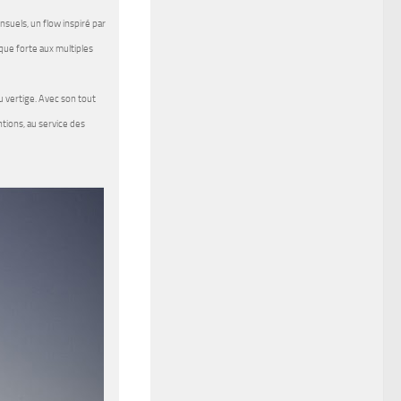
suels, un flow inspiré par
que forte aux multiples
u vertige. Avec son tout
tions, au service des