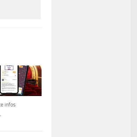
e infos
4