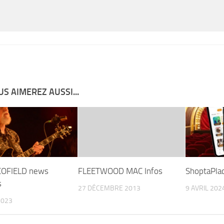
S AIMEREZ AUSSI...
COFIELD news
FLEETWOOD MAC Infos
ShoptaPlac
s
27 DÉCEMBRE 2013
9 AVRIL 202
2023