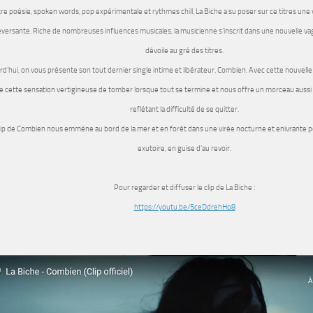
re poésie, spoken words, pop expérimentale et rythmes chill,
La Biche
a su poser sur ce titres une
versante. Riche de nombreuses influences musicales, la musicienne s’inscrit dans une nouvelle vagu
dévoile au gré des titres.
rd’hui, on vous présente son tout dernier single intime et libérateur,
Combien
. Avec cette nouvell
 cette sensation vertigineuse de tomber lorsque tout se termine et nous offre un morceau aussi
reflétant la difficulté de se quitter.
lip de
Combien
nous emmène au bord de la mer et en forêt dans une virée nocturne et enivrante p
exutoire, en guise d’au revoir.
Pour regarder et diffuser le clip de La Biche :
https://youtu.be/5ceDdrehHo8