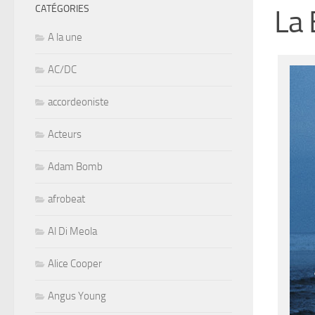
CATÉGORIES
La 
A la une
AC/DC
accordeoniste
Acteurs
Adam Bomb
afrobeat
Al Di Meola
Alice Cooper
Angus Young