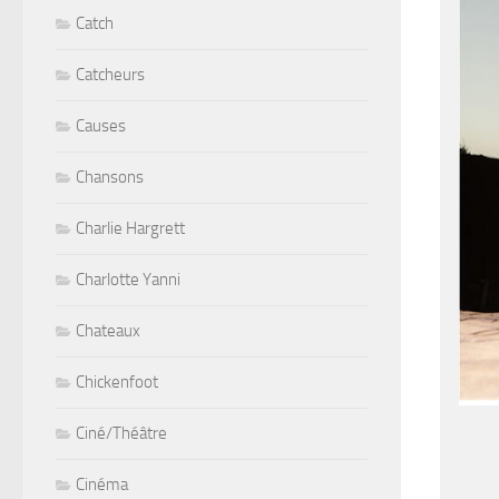
Catch
Catcheurs
Causes
Chansons
Charlie Hargrett
Charlotte Yanni
Chateaux
Chickenfoot
Ciné/Théâtre
Cinéma