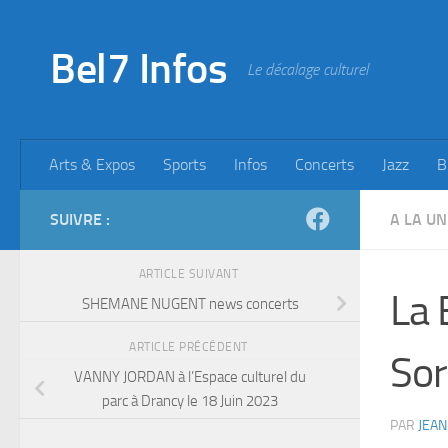
Skip to content
Bel7 Infos
Le décalage culturel
Arts & Expos
Sports
Infos
Concerts
Jazz
B
SUIVRE :
A LA UN
ARTICLE SUIVANT
La 
SHEMANE NUGENT news concerts
ARTICLE PRÉCÉDENT
Sor
VANNY JORDAN à l’Espace culturel du
parc à Drancy le 18 Juin 2023
PAR
JEAN