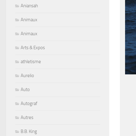
Aniansah
Animaux
Animaux
Arts & Expos
athletisme
Aurelio
Auto
Autograf
Autres
B.B. King