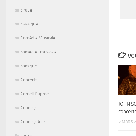
cirque
classique
Comédie Musicale
comedie_musicale
VOU
comique
Concerts
Cornell Dupree
JOHN S
Country
concert
Country Rock
2 MARS 
cuisine