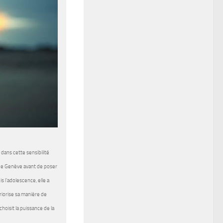
dans cette sensibilité
r de Genève avant de poser
s l’adolescence, elle a
iorise sa manière de
hoisit la puissance de la