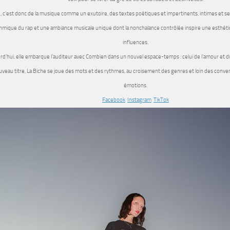
, c’est donc de la musique comme un exutoire, des textes poétiques et impertinents, intimes et sen
thmique du rap et une ambiance musicale unique dont la nonchalance contrôlée inspire une esthéti
influences.
rd’hui, elle embarque l’auditeur avec Combien dans un nouvel espace-temps : celui de l’amour et d
veau titre, La Biche se joue des mots et des rythmes, au croisement des genres et loin des conven
émotions.
Facebook
Instagram
TikTok