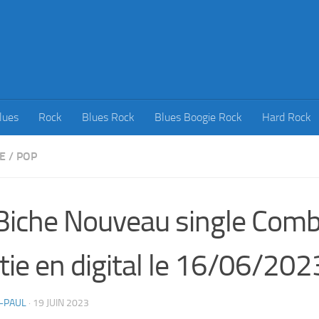
lues
Rock
Blues Rock
Blues Boogie Rock
Hard Rock
E
/
POP
Biche Nouveau single Comb
tie en digital le 16/06/202
-PAUL
·
19 JUIN 2023