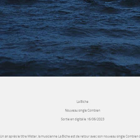
La Biche
Nouveau single Combien
Sortie en digital le 16/06/2023
Un an après le titre Mister, la musicienne
La Biche
est de retour avec son nouveau single
Combien
à