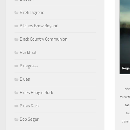
Bireli Lagrene
Bitches Brew Beyond
Black Country Communion
Blackfoot
Bluegrass
Blues
Née 
Blues Boogie Rock
musical
Blues Rock
ses 
to
Bob Seger
transm