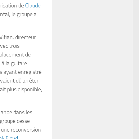
nisation de
Claude
ntal, le groupe a
ifian, directeur
vec trois
emplacement de
 à la guitare
is ayant enregistré
avaient dû arrêter
ait plus disponible,
mande dans les
 groupe cesse
s une reconversion
nk Floyd
.