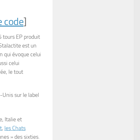
e code
]
 tours EP produit
Stalactite
est un
n qui évoque celui
ssi celui
ée, le tout
Unis sur le label
 Italie et
t
,
les Chats
nes » des sixties.