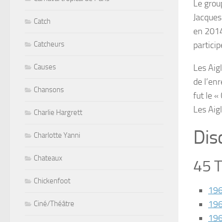
Le grou
Jacques
Catch
en 201
partici
Catcheurs
Les Aig
Causes
de l’en
Chansons
fut le 
Les Aig
Charlie Hargrett
Dis
Charlotte Yanni
Chateaux
45 T
Chickenfoot
19
19
Ciné/Théâtre
19