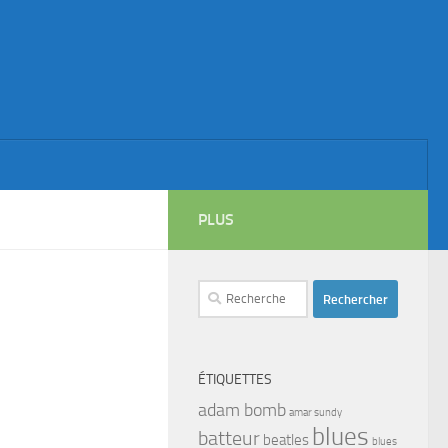
PLUS
Rechercher :
ÉTIQUETTES
adam bomb
amar sundy
blues
batteur
beatles
blues