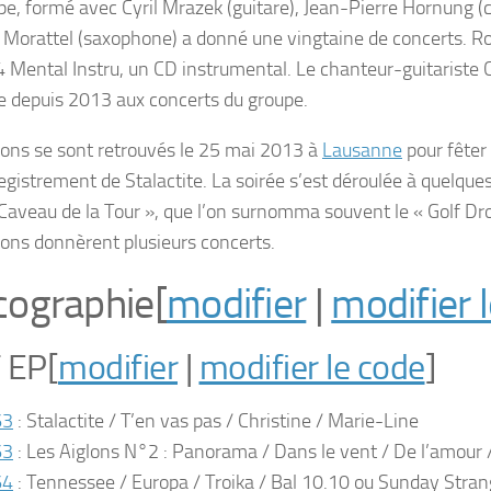
pe, formé avec Cyril Mrazek (guitare), Jean-Pierre Hornung (c
 Morattel (saxophone) a donné une vingtaine de concerts. Ro
4
Mental Instru
, un CD instrumental. Le chanteur-guitariste
pe depuis 2013 aux concerts du groupe.
lons se sont retrouvés le
25 mai 2013
à
Lausanne
pour fêter 
registrement de
Stalactite
. La soirée s’est déroulée à quelque
« Caveau de la Tour », que l’on surnomma souvent le « Golf Dro
lons donnèrent plusieurs concerts.
cographie
[
modifier
|
modifier 
 EP
[
modifier
|
modifier le code
]
63
: Stalactite / T’en vas pas / Christine / Marie-Line
63
:
Les Aiglons N°2
: Panorama / Dans le vent / De l’amour 
64
: Tennessee / Europa / Troika / Bal 10.10 ou Sunday Stran