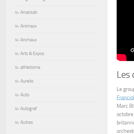
Aniansah
Animaux
Animaux
Arts & Expos
athletisme
Les 
Aurelio
Le grou
Auto
Franciol
Marc Bla
Autograf
octobre.
britann
Autres
orchest