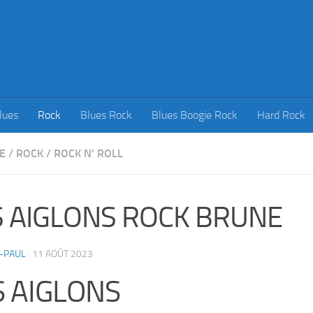
lues
Rock
Blues Rock
Blues Boogie Rock
Hard Rock
E
/
ROCK
/
ROCK N' ROLL
S AIGLONS ROCK BRUNE
-PAUL
·
11 AOÛT 2023
S AIGLONS