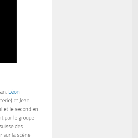
ian,
Léon
terie) et Jean-
il et le second en
t par le groupe
 suisse des
r sur la scène