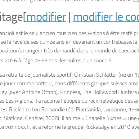
itage
[
modifier
|
modifier le co
ncioli est le seul ancien musicien des Aiglons à être resté pro
isé le rêve de ses quinze ans en devenant un contrebassiste 
ositeur/arrangeur très demandé dans le monde du spectacle
rs 2016
à l’âge de 69 ans des suites d’un cancer
2
.
sa retraite de journaliste sportif, Christian Schlatter (né en 
de jouer comme batteur, dans différents groupes suisses a
lgy (avec Antoine Ottino), Princess, The Hollywood Hunters 
ès Les Aiglons, il a raconté l’épopée du rock helvétique des
res,
Rock’n’roll en Romandie
(éd. Piantanida, Lausanne, 198
. Slatkine, Genève, 2008). Il anime « Chapelle Sixties », une
site voxinox.ch, et a reformé le groupe Rockstalgy en 2010 av