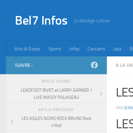
Skip to content
Bel7 Infos
Le décalage culturel
Arts & Expos
Sports
Infos
Concerts
Jazz
B
SUIVRE :
A LA UN
ARTICLE SUIVANT
LE
LEADFOOT RIVET et LARRY GARNER 1
LIVE MASSY PALAISEAU
PAR
JEAN
ARTICLE PRÉCÉDENT
LES AIGLES NOIRS ROCK BRUNE Rock
LE
n’Roll