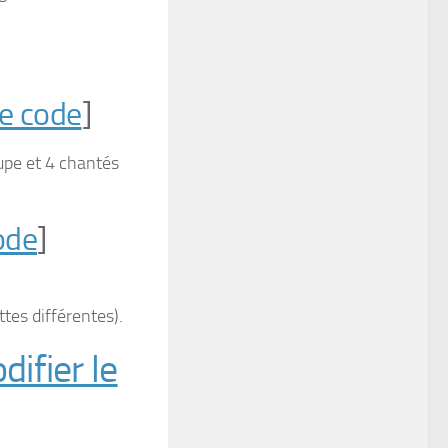
le code
]
upe et 4 chantés
ode
]
tes différentes).
difier le