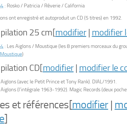
64
: Rosko / Patricia / Rêverie / California
lons ont enregistré et autoproduit un CD (5 titres) en 1992.
ilation 25 cm
[
modifier
|
modifier 
64
:
Les Aiglons / Moustique
(les 8 premiers morceaux du gro
Moustique
)
ilation CD
[
modifier
|
modifier le c
 Aiglons (avec le Petit Prince et Tony Rank). DIAL/1991.
 Aiglons (l’intégrale 1963-1992). Magic Records (deux pochet
es et références
[
modifier
|
mo
e
]