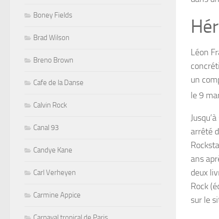
Boney Fields
Hér
Brad Wilson
Léon Fra
Breno Brown
concrét
un comp
Cafe de la Danse
le
9 ma
Calvin Rock
Jusqu’à 
Canal 93
arrêté 
Rocksta
Candye Kane
ans apr
deux liv
Carl Verheyen
Rock
(éd
Carmine Appice
sur le 
Carnaval tropical de Paris