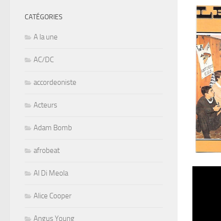
CATÉGORIES
A la une
AC/DC
accordeoniste
Acteurs
Adam Bomb
afrobeat
Al Di Meola
Alice Cooper
Angus Young