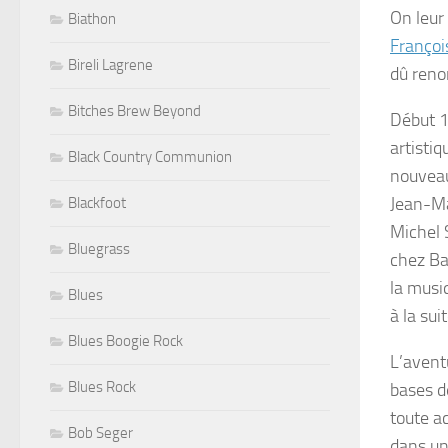
On leur
Biathon
Françoi
Bireli Lagrene
dû reno
Bitches Brew Beyond
Début 1
artisti
Black Country Communion
nouveau
Jean-Mar
Blackfoot
Michel 
Bluegrass
chez Bar
la musiq
Blues
à la sui
Blues Boogie Rock
L’avent
Blues Rock
bases d
toute a
Bob Seger
dans un 