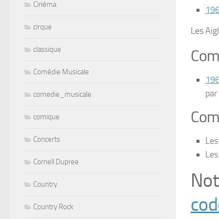
Cinéma
19
cirque
Les Aig
classique
Comp
Comédie Musicale
19
par
comedie_musicale
Comp
comique
Concerts
Les
Les
Cornell Dupree
Not
Country
cod
Country Rock