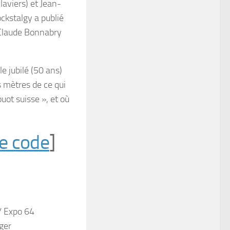
laviers) et Jean-
ckstalgy a publié
 Claude Bonnabry
le jubilé (50 ans)
s mètres de ce qui
uot suisse », et où
le code
]
/ Expo 64
ger