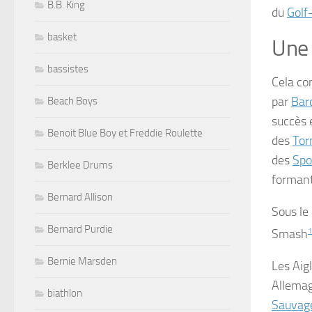
B.B. King
du
Golf
basket
Une 
bassistes
Cela co
par
Bar
Beach Boys
succès 
Benoit Blue Boy et Freddie Roulette
des
Tor
des
Spo
Berklee Drums
formant
Bernard Allison
Sous le
Bernard Purdie
Smash
1
Bernie Marsden
Les Aigl
Allemag
biathlon
Sauvag