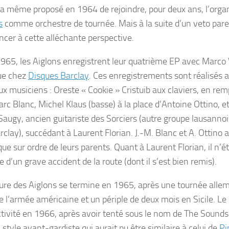
 a même proposé en 1964 de rejoindre, pour deux ans, l’orga
s
comme orchestre de tournée. Mais à la suite d’un
veto
pare
ncer à cette alléchante perspective.
965, les Aiglons enregistrent leur quatrième EP avec Marco V
que chez
Disques Barclay
. Ces enregistrements sont réalisés a
x musiciens : Oreste « Cookie » Cristuib aux claviers, en r
c Blanc, Michel Klaus (basse) à la place d’Antoine Ottino, et
Saugy, ancien guitariste des Sorciers (autre groupe lausanno
clay), succédant à Laurent Florian. J.-M. Blanc et A. Ottino 
ue sur ordre de leurs parents. Quant à Laurent Florian, il n’ét
te d’un grave accident de la route (dont il s’est bien remis).
ure des Aiglons se termine en 1965, après une tournée alle
e l’armée américaine et un périple de deux mois en Sicile. Le
ctivité en 1966, après avoir tenté sous le nom de The Sound
style avant-gardiste qui aurait pu être similaire à celui de
Pi