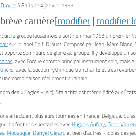
-Drouot
à Paris, le
4 janvier 1963
.
brève carrière
[
modifier
|
modifier l
nduit le groupe lausannois à sortir en
mai 1963
un premier 45
clay
sur le label Golf-Drouot. Composé par Jean-Marc Blanc,
et apporte son heure de gloire au groupe. Il y développe un so
nados
, avec l’orgue comme principal instrument solo, mais au
tnicks
, avec la section rythmique tranchante et très réverbér
 une combinaison réellement originale.
 nom des « Eagles » (sic),
Stalactite
est même édité aux États-
.
ons effectuent plusieurs tournées en France, Belgique, Suisse,
ne. Ils font des spectacles avec
Hugues Aufray
,
Gene Vincen
es
,
Moustique
,
Danyel Gérard
et bien d’autres « idoles des jeu