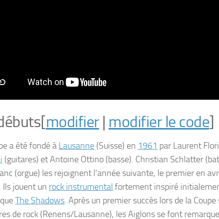
débuts
[
modifier
|
modifier le code
]
pe a été fondé à
Lausanne
(Suisse) en
1961
par Laurent Flor
i
(guitares) et Antoine Ottino (basse). Christian Schlatter (bat
nc (orgue) les rejoignent l’année suivante, le premier en avr
 Ils jouent un
rock instrumental
fortement inspiré initialemen
ique
The Shadows
. Après un premier succès lors de la Coupe
res de rock (Renens/Lausanne), les Aiglons se font remarque