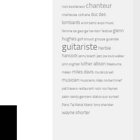
chanteur
rock bootleneck
duc des
chanteuse
coltrane
lombards
erick bamy
expo music
glenn
femme de george harrison
festival
hughes
golf drouot
groupe
guiariste
guitariste
herbie
hancock
janny loseth
jazz
joe louis walker
luther allison
john coghlan
Maalouma
miles davis
malien
murali coryell
musicien
musiciens
nilaja
norbert krief
pat travers
restaurant
rock
roy haynes
salon
sandy gennaro
status quo
sunset
Paris
Taj Mahal
titanic
tony sheridan
wayne shorter