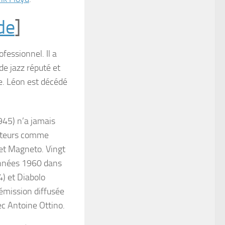
de
]
fessionnel. Il a
de jazz réputé et
. Léon est décédé
1945) n’a jamais
mateurs comme
et Magneto. Vingt
 années 1960 dans
4) et
Diabolo
 émission diffusée
ec Antoine Ottino.