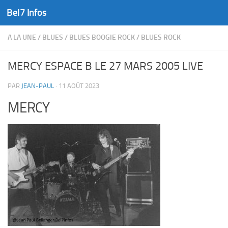
Bel7 Infos
Skip to content
A LA UNE
/
BLUES
/
BLUES BOOGIE ROCK
/
BLUES ROCK
MERCY ESPACE B LE 27 MARS 2005 LIVE
PAR
JEAN-PAUL
·
11 AOÛT 2023
MERCY