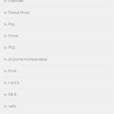
Playmate
Poesie Music
Pop
Prince
PSG
pt journal montparnasse
Punk
r and b
R& B
radio