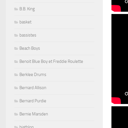
B.B. King
basket
bassistes
Beach Boys
Benoit Blue Boy et Freddie Roulette
Berklee Drums
Bernard Allison
Bernard Purdie
Bernie Marsden
biathlon