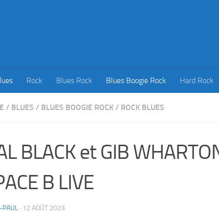
lues
Rock
Blues Rock
Blues Boogie Rock
Hard Rock
E
/
BLUES
/
BLUES BOOGIE ROCK
/
ROCK BLUES
AL BLACK et GIB WHARTO
ACE B LIVE
-PAUL
·
12 AOÛT 2023