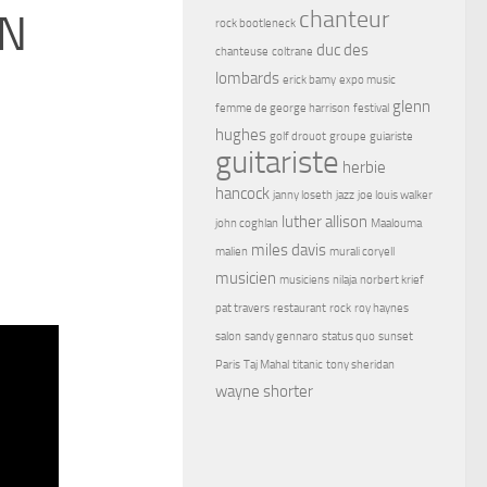
chanteur
ON
rock bootleneck
duc des
chanteuse
coltrane
lombards
erick bamy
expo music
glenn
femme de george harrison
festival
hughes
golf drouot
groupe
guiariste
guitariste
herbie
hancock
janny loseth
jazz
joe louis walker
luther allison
john coghlan
Maalouma
miles davis
malien
murali coryell
musicien
musiciens
nilaja
norbert krief
pat travers
restaurant
rock
roy haynes
salon
sandy gennaro
status quo
sunset
Paris
Taj Mahal
titanic
tony sheridan
wayne shorter