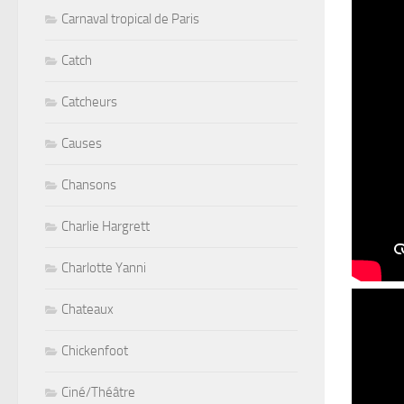
Carnaval tropical de Paris
Catch
Catcheurs
Causes
Chansons
Charlie Hargrett
Charlotte Yanni
Chateaux
Chickenfoot
Ciné/Théâtre