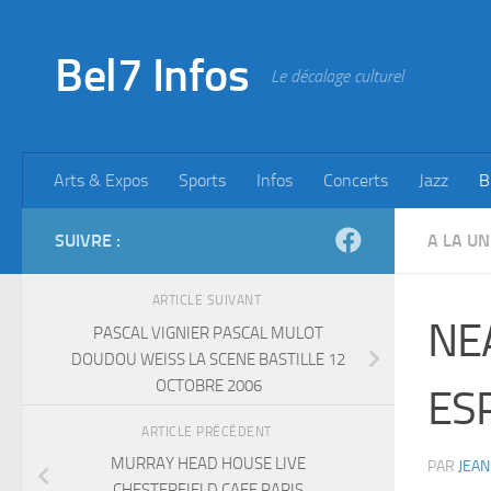
Skip to content
Bel7 Infos
Le décalage culturel
Arts & Expos
Sports
Infos
Concerts
Jazz
B
SUIVRE :
A LA UN
ARTICLE SUIVANT
NE
PASCAL VIGNIER PASCAL MULOT
DOUDOU WEISS LA SCENE BASTILLE 12
OCTOBRE 2006
ESP
ARTICLE PRÉCÉDENT
MURRAY HEAD HOUSE LIVE
PAR
JEAN
CHESTERFIELD CAFE PARIS