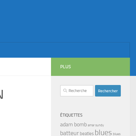
PLUS
Rechercher :
N
ÉTIQUETTES
adam bomb
amar sundy
blues
batteur
beatles
blues