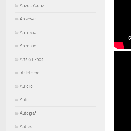
Angus Young
Aniansah
Animaux
Animaux
Arts & Expos
athletisme
Aurelio
Auto
Autograf
Autres