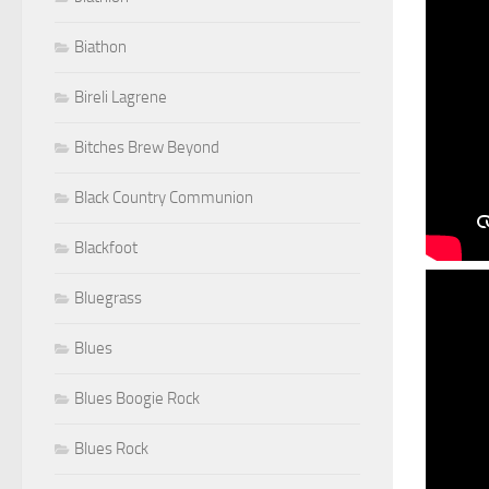
Biathon
Bireli Lagrene
Bitches Brew Beyond
Black Country Communion
Blackfoot
Bluegrass
Blues
Blues Boogie Rock
Blues Rock