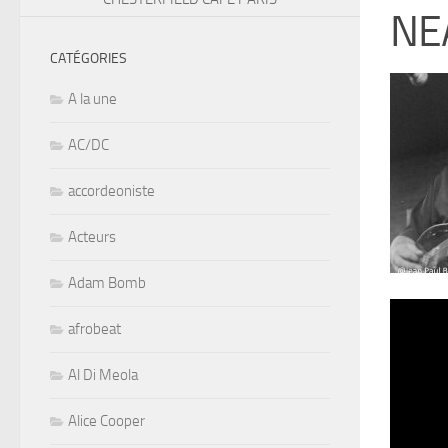
NE
CATÉGORIES
A la une
AC/DC
accordeoniste
Acteurs
Adam Bomb
afrobeat
Al Di Meola
Alice Cooper