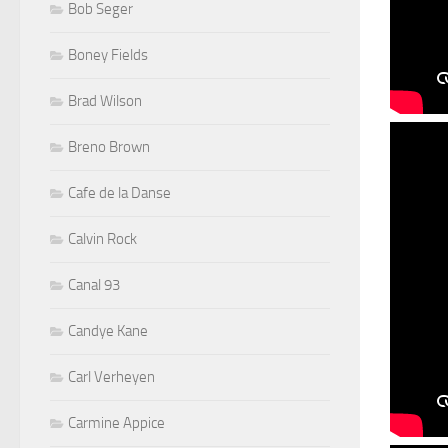
Bob Seger
Boney Fields
Brad Wilson
Breno Brown
Cafe de la Danse
Calvin Rock
Canal 93
Candye Kane
Carl Verheyen
Carmine Appice