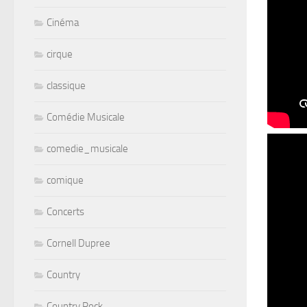
Cinéma
cirque
classique
Comédie Musicale
comedie_musicale
comique
Concerts
Cornell Dupree
Country
Country Rock