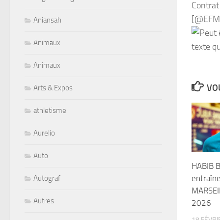
Contrat
[@EFMi
Aniansah
Animaux
Animaux
VOU
Arts & Expos
athletisme
Aurelio
Auto
HABIB B
entraîne
Autograf
MARSEIL
Autres
2026
18 FÉVRI