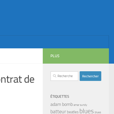
PLUS
Rechercher :
ntrat de
ÉTIQUETTES
adam bomb
amar sundy
blues
batteur
beatles
blues