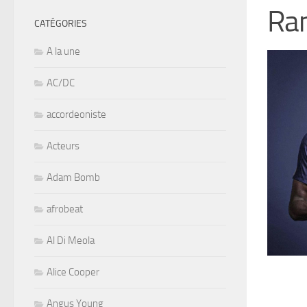
Ran
CATÉGORIES
A la une
AC/DC
accordeoniste
Acteurs
Adam Bomb
afrobeat
Al Di Meola
Alice Cooper
Angus Young