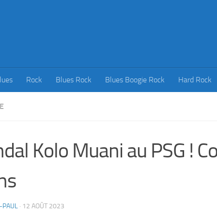
lues
Rock
Blues Rock
Blues Boogie Rock
Hard Rock
E
dal Kolo Muani au PSG ! Co
ns
-PAUL
·
12 AOÛT 2023