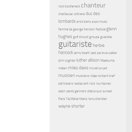
chanteur
rock bootleneck
duc des
chanteuse
coltrane
lombards
erick bamy
expo music
glenn
femme de george harrison
festival
hughes
golf drouot
groupe
guiariste
guitariste
herbie
hancock
janny loseth
jazz
joe louis walker
luther allison
john coghlan
Maalouma
miles davis
malien
murali coryell
musicien
musiciens
nilaja
norbert krief
pat travers
restaurant
rock
roy haynes
salon
sandy gennaro
status quo
sunset
Paris
Taj Mahal
titanic
tony sheridan
wayne shorter