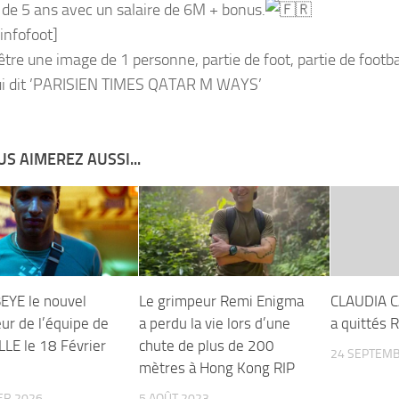
 de 5 ans avec un salaire de 6M + bonus.
nfofoot]
S AIMEREZ AUSSI...
EYE le nouvel
Le grimpeur Remi Enigma
CLAUDIA C
ur de l’équipe de
a perdu la vie lors d’une
a quittés R
LE le 18 Février
chute de plus de 200
24 SEPTEMB
mètres à Hong Kong RIP
ER 2026
5 AOÛT 2023