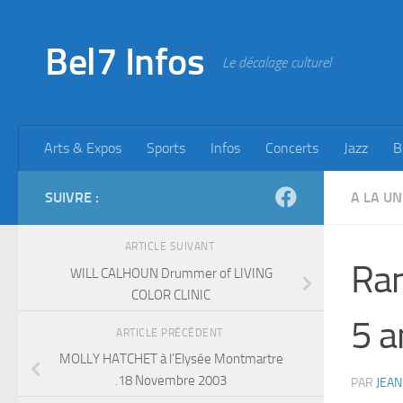
Skip to content
Bel7 Infos
Le décalage culturel
Arts & Expos
Sports
Infos
Concerts
Jazz
B
SUIVRE :
A LA UN
ARTICLE SUIVANT
Ran
WILL CALHOUN Drummer of LIVING
COLOR CLINIC
5 a
ARTICLE PRÉCÉDENT
MOLLY HATCHET à l’Elysée Montmartre
.18 Novembre 2003
PAR
JEAN