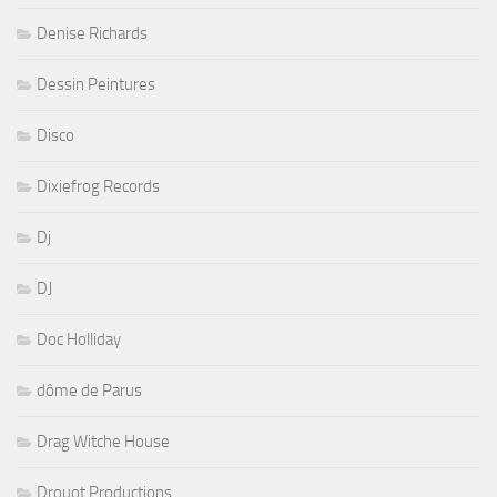
Denise Richards
Dessin Peintures
Disco
Dixiefrog Records
Dj
DJ
Doc Holliday
dôme de Parus
Drag Witche House
Drouot Productions