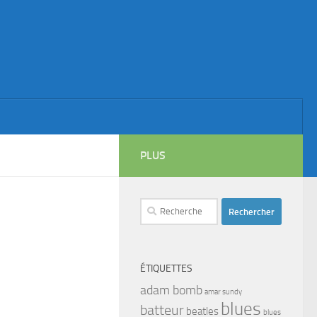
PLUS
Rechercher :
ÉTIQUETTES
adam bomb
amar sundy
blues
batteur
beatles
blues