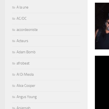
A la une
AC/DC
accordeoniste
Acteurs
Adam Bomb
afrobeat
Al Di Meola
Alice Cooper
Angus Young
Aniansah