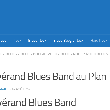
lues
Rock
Blues Rock
Blues Boogie Rock
Hard Rock
E
/
BLUES
/
BLUES BOOGIE ROCK
/
BLUES ROCK
/
ROCK BLUES
érand Blues Band au Plan
-PAUL
·
14 AOÛT 2023
vérand Blues Band