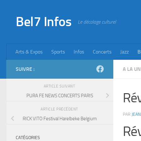
Skip to content
Bel7 Infos
Le décalage culturel
Arts & Expos
Sports
Infos
Concerts
Jazz
B
SUIVRE :
A LA UN
ARTICLE SUIVANT
Rév
PURA FE NEWS CONCERTS PARIS
ARTICLE PRÉCÉDENT
PAR
JEAN
RICK VITO Festival Harelbeke Belgium
Ré
CATÉGORIES