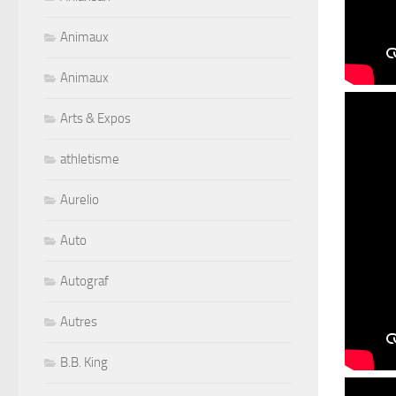
Animaux
Animaux
Arts & Expos
athletisme
Aurelio
Auto
Autograf
Autres
B.B. King