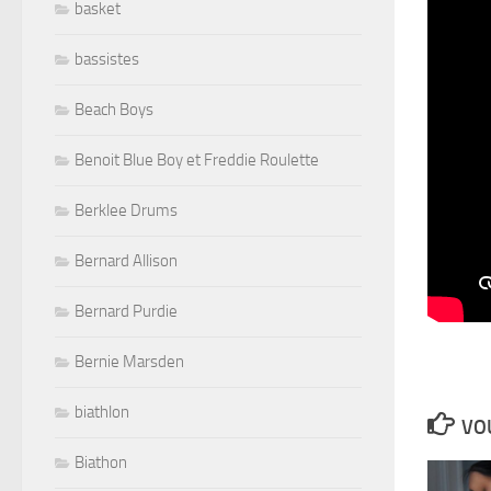
basket
bassistes
Beach Boys
Benoit Blue Boy et Freddie Roulette
Berklee Drums
Bernard Allison
Bernard Purdie
Bernie Marsden
biathlon
VOU
Biathon