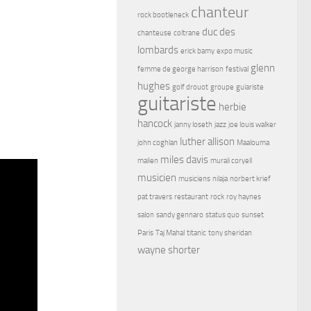
chanteur
rock bootleneck
duc des
chanteuse
coltrane
lombards
erick bamy
expo music
glenn
femme de george harrison
festival
hughes
golf drouot
groupe
guiariste
guitariste
herbie
hancock
janny loseth
jazz
joe louis walker
luther allison
john coghlan
Maalouma
miles davis
malien
murali coryell
musicien
musiciens
nilaja
norbert krief
pat travers
restaurant
rock
roy haynes
salon
sandy gennaro
status quo
sunset
Paris
Taj Mahal
titanic
tony sheridan
wayne shorter