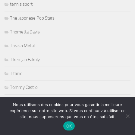
tennis sport
The Japonese Pop Stars
Thornetta Davis
Thrash Metal
Tiken Jah Fakoly
Titanic
Tommy Castro
Tommy Shaw
Nous utilisons des cookies pour vous garantir la meilleure
expérience sur notre site web. Si vous continuez à utiliser ce
Tony Martin
site, nous supposerons que vous en êtes satisfait.
OK
Tony Sheridan