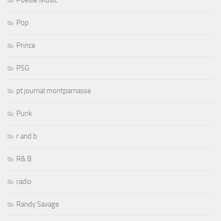
Poesie Music
Pop
Prince
PSG
pt journal montparnasse
Punk
r and b
R& B
radio
Randy Savage