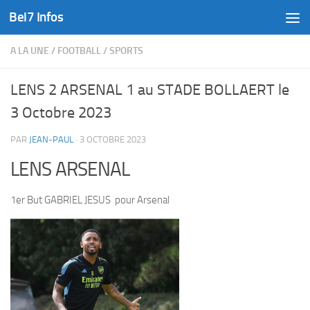
Bel7 Infos
Skip to content
A LA UNE
/
FOOTBALL
/
SPORTS
LENS 2 ARSENAL 1 au STADE BOLLAERT le
3 Octobre 2023
PAR
JEAN-PAUL
·
3 OCTOBRE 2023
LENS ARSENAL
1er But GABRIEL JESUS pour Arsenal