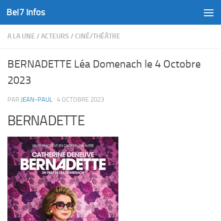
Bel7 Infos
Skip to content
A LA UNE
/
ACTEURS
/
CINÉ/THÉÂTRE
BERNADETTE Léa Domenach le 4 Octobre
2023
PAR
JEAN-PAUL
·
4 OCTOBRE 2023
BERNADETTE