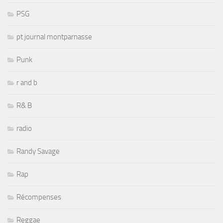
PSG
pt journal montparnasse
Punk
r and b
R& B
radio
Randy Savage
Rap
Récompenses
Reggae