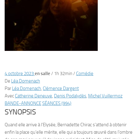
4 octobre 2023
en salle
/
1h 32min
/
Comédie
De
Léa Domenach
Par
Léa Domenach
,
Clémence Dargent
Avec
Catherine Deneuve
,
Denis Podalydès
,
Michel Vuillermoz
BANDE-ANNONCE
SÉANCES (994)
SYNOPSIS
Quand elle arrive à l’Elysée, Bernadette Chirac s’attend à obtenir
enfin la place qu’elle mérite, elle qui a toujours œuvré dans l’ombre