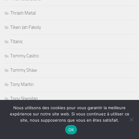
Thrash Metal
Tiken Jah Fakoly
Titanic
Tommy Castro
Tommy Shaw
Tony Martin
Tony Sheridan
Nous utilisons des cookies pour vous garantir la meilleure
Tourisme
expérience sur notre site web. Si vous continuez à utiliser ce
site, nous supposerons que vous en êtes satisfait.
triathlon
OK