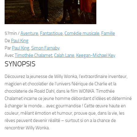
57min
/
Aventure
,
Fantastique
,
Comédie musicale
,
Famille
De
Paul King
Par
Paul King
,
Simon Farnaby
Avec
Timothée Chalamet
,
Calah Lane
,
Keegan-Michael Key
SYNOPSIS
Découvrez la jeunesse de Willy Wonka, l’extraordinaire inventeur,
magicien et chocolatier de l’univers féérique de Charlie et la
chocolaterie de Roald Dahl, dans le film WONKA. Timothée
Chalamet incarne ce jeune homme débordant d’idées et déterminé
à changer le monde… avec gourmandise ! Cette œuvre haute en
couleur, mêlant émotion et humour, prouve que, dans la vie, les
rêves peuvent devenir réalité – surtout si on a la chance de
rencontrer Willy Wonka.