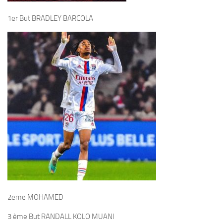
1er But BRADLEY BARCOLA
2eme MOHAMED
3 ème But RANDALL KOLO MUANI