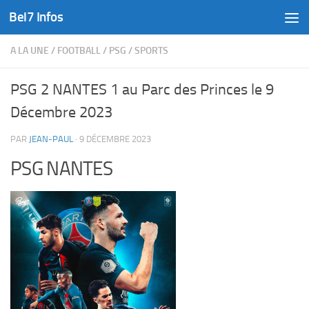
Bel7 Infos
Skip to content
A LA UNE
/
FOOTBALL
/
PSG
/
SPORTS
PSG 2 NANTES 1 au Parc des Princes le 9
Décembre 2023
PAR
JEAN-PAUL
·
9 DÉCEMBRE 2023
PSG NANTES