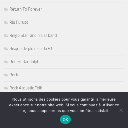
Return To Forever
Rié Furuse
Ringo Starr and his all band
Risque de pluie sur la F1
Robert Randolph
Rock
Rock Acoustic Folk
Nous utilisons des cookies pour vous garantir la meilleure
Rock Blues
expérience sur notre site web. Si vous continuez à utiliser ce
site, nous supposerons que vous en êtes satisfait.
Rock Guitare
OK
Rock n' Roll