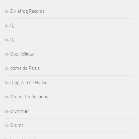
Dixiefrog Records
Dj
DJ
Doc Holliday
dôme de Parus
Drag Witche House
Drouot Productions
drummer
Drums