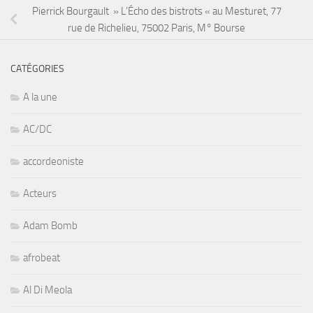
Pierrick Bourgault » L’Écho des bistrots « au Mesturet, 77
rue de Richelieu, 75002 Paris, M° Bourse
CATÉGORIES
A la une
AC/DC
accordeoniste
Acteurs
Adam Bomb
afrobeat
Al Di Meola