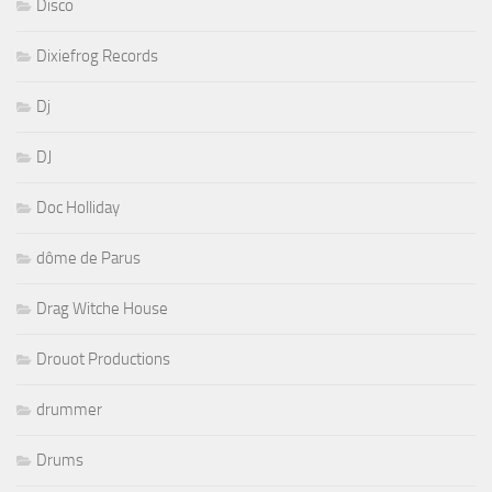
Disco
Dixiefrog Records
Dj
DJ
Doc Holliday
dôme de Parus
Drag Witche House
Drouot Productions
drummer
Drums