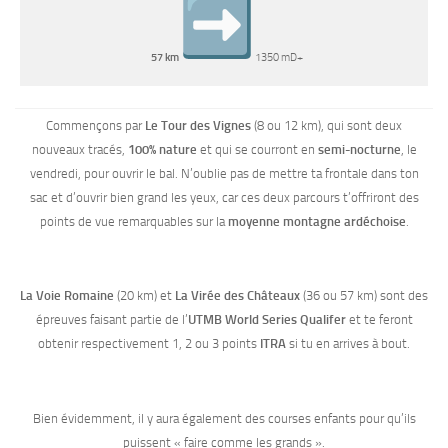
57 km
1350 mD+
Commençons par
Le Tour des Vignes
(8 ou 12 km), qui sont deux
nouveaux tracés,
100% nature
et qui se courront en
semi-nocturne
,
le
vendredi, pour ouvrir le bal. N’oublie pas de mettre ta frontale dans ton
sac et d’ouvrir bien grand les yeux, car ces deux parcours t’offriront des
points de vue remarquables sur la
moyenne montagne ardéchoise
.
La Voie Romaine
(20 km) et
La Virée des Châteaux
(36 ou 57 km) sont des
épreuves faisant partie de l’
UTMB World Series Qualifer
et te feront
obtenir respectivement 1, 2 ou 3 points
ITRA
si tu en arrives à bout.
Bien évidemment, il y aura également des courses enfants pour qu’ils
puissent « faire comme les grands ».