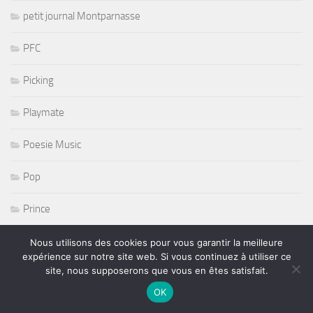
petit journal Montparnasse
PFC
Picking
Playmate
Poesie Music
Pop
Prince
PSG
Nous utilisons des cookies pour vous garantir la meilleure
expérience sur notre site web. Si vous continuez à utiliser ce
site, nous supposerons que vous en êtes satisfait.
pt journal montparnasse
OK
Punk