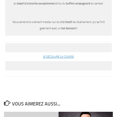
du
bœuf à la broche exceptionnel
et/ou du
buffet campagnard
du samedi.
Nous aimerions vraiment insister sur le côté
festif
de l’événement, qui se finit
gaiement avec un
bal dansant !
JE DÉCOUVRE LA COURSE
VOUS AIMEREZ AUSSI...