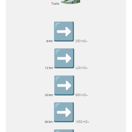
Trails
8 km
250 mD+
12 km
420 mD+
20 km
900 mD+
36 km
1350 mD+