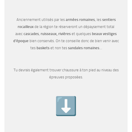
Anciennement utilisés par les
armées romaines
, les
sentiers
rocailleux
de la région te réserveront un dépaysement total
avec
cascades
,
ruisseaux, rivières
et
quelques
beaux vestiges
d’époque
bien conservés. On te conseille donc de bien venir avec
tes
baskets
et non tes
sandales romaines
…
Tu devrais également trouver chaussure à ton pied au niveau des
épreuves proposées.