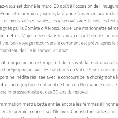
ez-vous est donné le
mardi 20 aoû
t
à l’occasion de l’inaugu
. Pour cette première journée,
la Grande Traversée
ouvrira la 
 Les pieds salés et sablés, les yeux rivés vers le ciel, les fest
agnés par la
Comète d’Aérosculpture,
une marionnette aéros
 de mètres. Majestueuse dans les airs, ce sont bien les homme
 vie. Son voyage retour vers le continent est prévu après le 
chapiteau de l’île le
samedi 24 aoû
t
.
oû
t
marque un autre temps fort du festival : la restitution d’u
n chorégraphique avec les habitants du Val de Saire,
une créa
oraine inédite réalisée avec le concours de la chorégraphe
entre chorégraphique national de Caen en Normandie
dans le
ie Impressionniste et des 30 ans du festival.
rammation mettra cette année encore les femmes à l’honne
nt le premier concert sur l’île avec
Cherish the Ladies
, un 