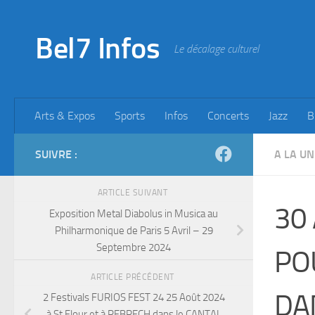
Skip to content
Bel7 Infos
Le décalage culturel
Arts & Expos
Sports
Infos
Concerts
Jazz
B
SUIVRE :
A LA UN
ARTICLE SUIVANT
30
Exposition Metal Diabolus in Musica au
Philharmonique de Paris 5 Avril – 29
Septembre 2024
PO
ARTICLE PRÉCÉDENT
DA
2 Festivals FURIOS FEST 24 25 Août 2024
à St Flour et à REBRECH dans le CANTAL