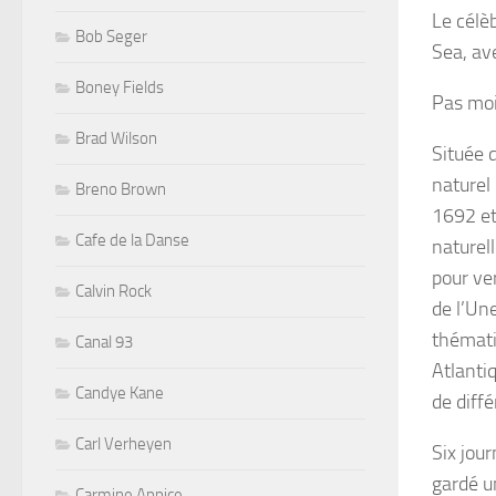
Le célè
Bob Seger
Sea
, a
Boney Fields
Pas moi
Brad Wilson
Située 
naturel 
Breno Brown
1692 et
Cafe de la Danse
naturell
pour ve
Calvin Rock
de l’Un
thémati
Canal 93
Atlanti
Candye Kane
de diffé
Carl Verheyen
Six jour
gardé 
Carmine Appice