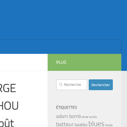
PLUS
Rechercher :
RGE
IHOU
ÉTIQUETTES
adam bomb
amar sundy
oût
blues
batteur
beatles
blues