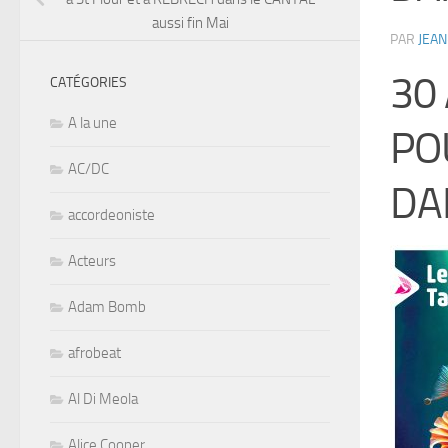
aussi fin Mai
PAR
JEAN
30
CATÉGORIES
A la une
PO
AC/DC
DA
accordeoniste
Acteurs
Adam Bomb
afrobeat
Al Di Meola
Alice Cooper