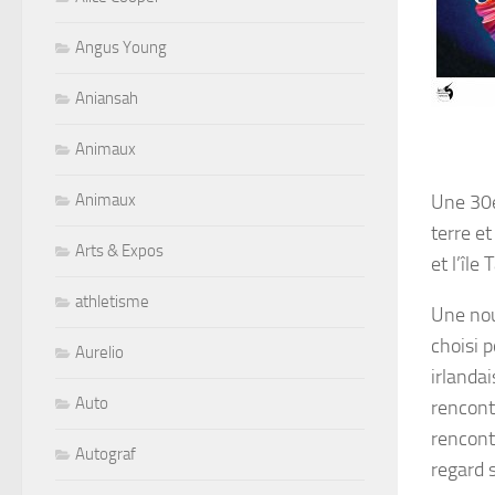
Angus Young
Aniansah
Animaux
Une 30e
Animaux
terre e
Arts & Expos
et l’île
athletisme
Une nou
choisi 
Aurelio
irlanda
Auto
rencont
rencont
Autograf
regard 