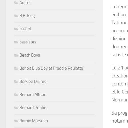
Autres
Le rend
édition
B.B. King
Tatihou.
basket
accomp
dizaine
bassistes
donnent
sous le 
Beach Boys
Le
21 a
Benoit Blue Boy et Freddie Roulette
créatio
Berklee Drums
contemp
et le C
Bernard Allison
Normand
Bernard Purdie
Sa prog
notamme
Bernie Marsden