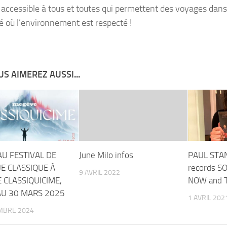
 accessible à tous et toutes qui permettent des voyages dans 
é où l’environnement est respecté !
S AIMEREZ AUSSI...
U FESTIVAL DE
June Milo infos
PAUL STA
E CLASSIQUE À
records S
9 AVRIL 2022
 CLASSIQUICIME,
NOW and 
AU 30 MARS 2025
1 AVRIL 202
MBRE 2024