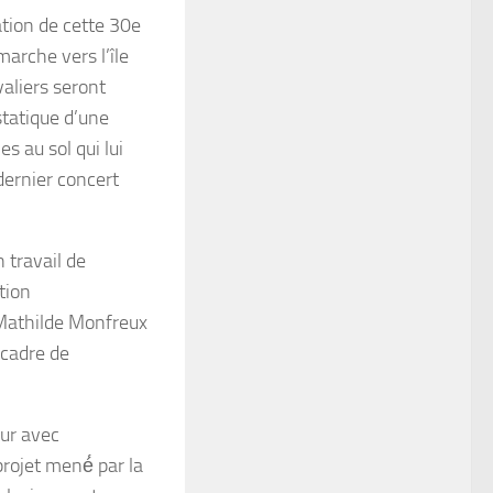
ration de cette 30e
marche vers l’île
ivaliers seront
tatique d’une
s au sol qui lui
dernier concert
n travail de
tion
 Mathilde Monfreux
 cadre de
ur avec
projet mené́ par la