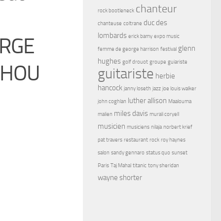
chanteur
rock bootleneck
duc des
chanteuse
coltrane
lombards
erick bamy
expo music
ARGE
glenn
femme de george harrison
festival
hughes
golf drouot
groupe
guiariste
IHOU
guitariste
herbie
hancock
janny loseth
jazz
joe louis walker
luther allison
john coghlan
Maalouma
miles davis
malien
murali coryell
musicien
musiciens
nilaja
norbert krief
pat travers
restaurant
rock
roy haynes
salon
sandy gennaro
status quo
sunset
Paris
Taj Mahal
titanic
tony sheridan
wayne shorter