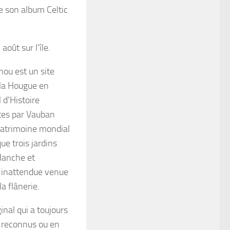
de son album
Celtic
2 aoû
t
sur l’île.
hou est un site
de la Hougue en
 d’Histoire
uites par Vauban
 patrimoine mondial
ue trois jardins
 Manche et
n inattendue venue
a flânerie.
inal qui a toujours
s reconnus ou en