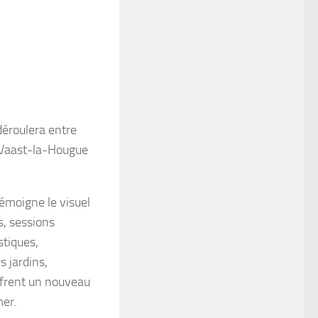
déroulera entre
t-Vaast-la-Hougue
émoigne le visuel
s, sessions
stiques,
 jardins,
ffrent un nouveau
mer.