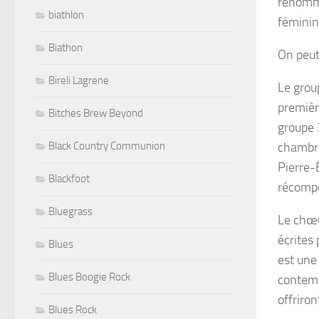
renom
biathlon
féminin
Biathon
On peut
Bireli Lagrene
Le grou
premièr
Bitches Brew Beyond
groupe 
chambre,
Black Country Communion
Pierre-
Blackfoot
récompe
Bluegrass
Le chœu
écrites
Blues
est une
Blues Boogie Rock
contemp
offriron
Blues Rock