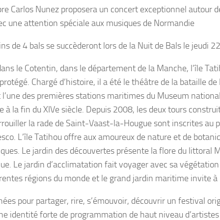
bre
Carlos Nunez
proposera un concert exceptionnel autour 
vec une attention spéciale aux musiques de Normandie
ns de 4 bals se succèderont lors de la
Nuit de Bals
le
jeudi 2
dans le Cotentin, dans le département de la Manche, l’île Tati
protégé. Chargé d’histoire, il a été le théâtre de la bataille 
 l’une des premières stations maritimes du Museum national
e à la fin du XIVe siècle. Depuis 2008, les deux tours constr
rrouiller la rade de Saint-Vaast-la-Hougue sont inscrites au
esco. L’île Tatihou offre aux amoureux de nature et de botaniq
ques. Le jardin des découvertes présente la flore du littoral
que. Le jardin d’acclimatation fait voyager avec sa végétatio
rentes régions du monde et le grand jardin maritime invite à l
nées pour partager, rire, s’émouvoir, découvrir un festival orig
une identité forte de programmation de haut niveau d’artiste