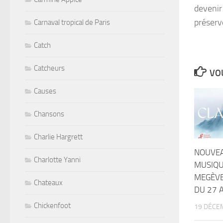
devenir
préserv
Carnaval tropical de Paris
Catch
Catcheurs
VOU
Causes
Chansons
Charlie Hargrett
NOUVEA
Charlotte Yanni
MUSIQU
MEGÈVE
Chateaux
DU 27 
Chickenfoot
19 DÉCE