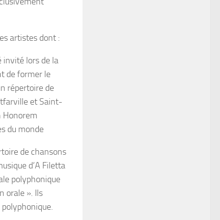
xclusivement
s artistes dont :
 invité lors de la
t de former le
n répertoire de
farville et Saint-
 In Honorem
ues du monde
rtoire de chansons
usique d’A Filetta
cale polyphonique
n orale ».
Ils
e polyphonique.