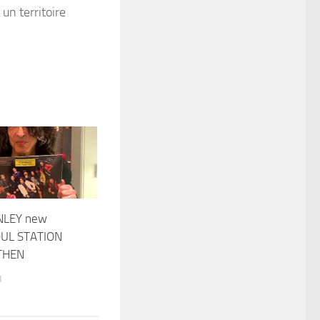
un territoire
NLEY new
OUL STATION
THEN
1