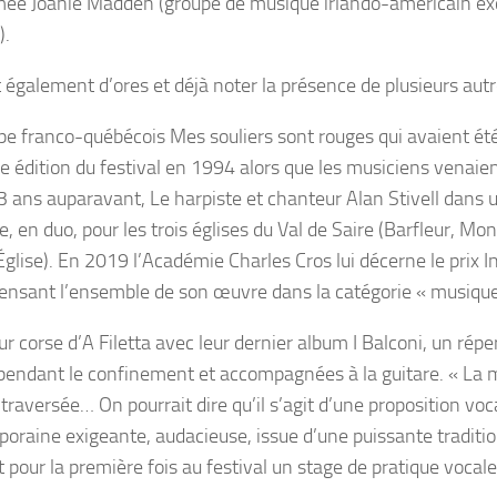
mée
Joanie Madden
(groupe de musique irlando-américain e
).
 également d’ores et déjà noter la présence de plusieurs autre
pe franco-québécois
Mes souliers sont rouges
qui avaient été
e édition du festival en 1994 alors que les musiciens venaien
3 ans auparavant, Le harpiste et chanteur
Alan Stivell
dans u
 en duo, pour les trois églises du Val de Saire (Barfleur, Mont
Église). En 2019 l’Académie Charles Cros lui décerne le prix
nsant l’ensemble de son œuvre dans la catégorie « musiq
r corse d’
A Filetta
avec leur dernier album
I Balconi,
un répe
 pendant le confinement et accompagnées à la guitare. «
La m
 traversée… On pourrait dire qu’il s’agit d’une proposition vo
oraine exigeante, audacieuse, issue d’une puissante traditio
t pour la première fois au festival un stage de pratique vocal