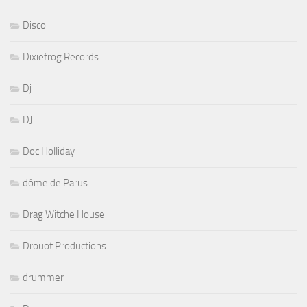
Disco
Dixiefrog Records
Dj
DJ
Doc Holliday
dôme de Parus
Drag Witche House
Drouot Productions
drummer