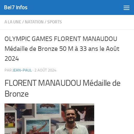
Bel7 Infos
Skip to content
A LA UNE
/
NATATION
/
SPORTS
OLYMPIC GAMES FLORENT MANAUDOU
Médaille de Bronze 50 M à 33 ans le Août
2024
PAR
JEAN-PAUL
·
2 AOÛT 2024
FLORENT MANAUDOU Médaille de
Bronze