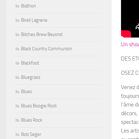
Biathon
Bireli Lagrene
Bitches Brew Beyond
Un show
Black Country Communion
DES ET
Blackfoot
OSEZ C
Bluegrass
Venez d
Blues
toujour
l’âme d
Blues Boogie Rock
décors, 
Blues Rock
spectac
Les art
Bob Seger