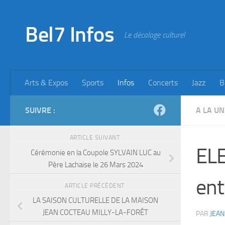
Skip to content
Bel7 Infos
Le décalage culturel
Arts & Expos
Sports
Infos
Concerts
Jazz
B
SUIVRE :
A LA UN
ARTICLE SUIVANT
ELE
Cérémonie en la Coupole SYLVAIN LUC au
Père Lachaise le 26 Mars 2024
ent
ARTICLE PRÉCÉDENT
LA SAISON CULTURELLE DE LA MAISON
JEAN COCTEAU MILLY-LA-FORÊT
PAR
JEAN