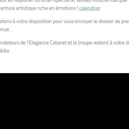
soit en déjeuner ou dîner-spectacle, laissez-vous embarquer
enture artistique riche en émotions !
calendrier
stons à votre disposition pour vous envoyer le dossier de pre
venue…
ondateurs de l’Elegance Cabaret et la troupe restent à votre d
édia.