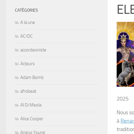
EL
CATÉGORIES
A la une
AC/DC
accordeoniste
Acteurs
Adam Bomb
afrobeat
2025
Al Di Meola
Nous s
Alice Cooper
à
Renai
traditi
Angus Young