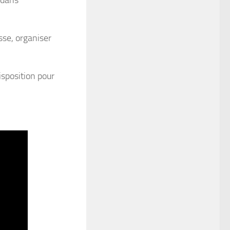
 dans
sse, organiser
isposition pour