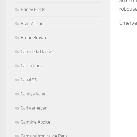
au cent
robotisé
Boney Fields
Émervei
Brad Wilson
Breno Brown
Cafe de la Danse
Calvin Rock
Canal 93
Candye Kane
Carl Verheyen
Carmine Appice
Carnaval tropical de Paris