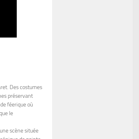
baret. Des costumes
nes préservant
de féerique où
que le
 une scène située