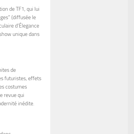
tion de TF1
, qui lui
ages”
(diffusée le
culaire d’Élegance
n show unique dans
mites de
 futuristes, effets
des costumes
ne revue qui
dernité inédite.