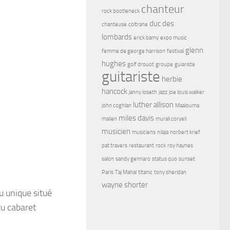
chanteur
rock bootleneck
duc des
chanteuse
coltrane
lombards
erick bamy
expo music
glenn
femme de george harrison
festival
hughes
golf drouot
groupe
guiariste
guitariste
herbie
hancock
janny loseth
jazz
joe louis walker
luther allison
john coghlan
Maalouma
miles davis
malien
murali coryell
musicien
musiciens
nilaja
norbert krief
pat travers
restaurant
rock
roy haynes
salon
sandy gennaro
status quo
sunset
Paris
Taj Mahal
titanic
tony sheridan
wayne shorter
eu unique situé
du cabaret