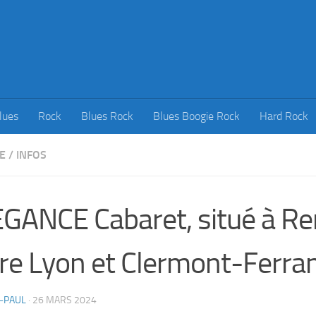
lues
Rock
Blues Rock
Blues Boogie Rock
Hard Rock
E
/
INFOS
GANCE Cabaret, situé à Re
re Lyon et Clermont-Ferra
-PAUL
·
26 MARS 2024