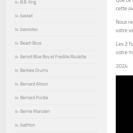
Que ce 
B.B. King
cette
av
basket
Nous re
bassistes
votre 
Beach Boys
Les 2 f
votre m
Benoit Blue Boy et Freddie Roulette
2024
Berklee Drums
Bernard Allison
Bernard Purdie
Bernie Marsden
biathlon