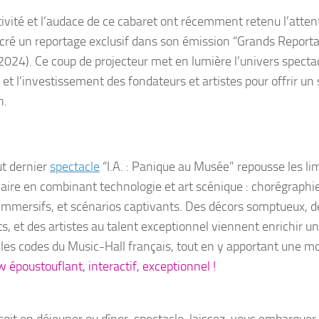
tivité et l’audace de ce cabaret
ont récemment retenu l’atten
cré un reportage exclusif dans son émission “Grands Report
2024)
. Ce coup de projecteur met en lumière l’univers specta
 et l’investissement des fondateurs et artistes pour offrir u
n.
ut dernier
spectacle
“
I.A. : Panique au Musée
” repousse les li
naire en combinant technologie et art scénique : chorégraphies
 immersifs, et scénarios captivants. Des décors somptueux, 
s, et des artistes au talent exceptionnel viennent enrichir u
e les codes du Music-Hall français, tout en y apportant une mo
 époustouflant, interactif, exceptionnel !