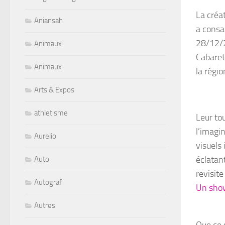
La créa
Aniansah
a consa
28/12/
Animaux
Cabaret
Animaux
la régio
Arts & Expos
athletisme
Leur to
l’imagi
Aurelio
visuels
éclatant
Auto
revisit
Autograf
Un show
Autres