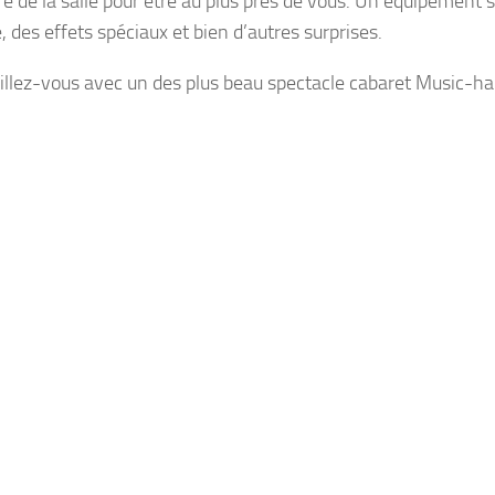
re de la salle pour être au plus près de vous. Un équipement 
, des effets spéciaux et bien d’autres surprises.
llez-vous avec un des plus beau spectacle cabaret Music-hall