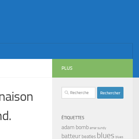
PLUS
Rechercher :
naison
nd.
ÉTIQUETTES
adam bomb
amar sundy
blues
batteur
beatles
blues