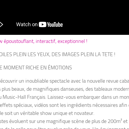
 époustouflant, interactif, exceptionnel !
OILES PLEIN LES YEUX, DES IMAGES PLEIN LA TETE !
E MOMENT RICHE EN ÉMOTIONS
écouvrir un inoubliable spectacle avec la nouvelle revue ca
s plus beaux, de magnifiques danseuses, des tableaux moder
u Music-Hall Français. Laissez-
vous embarquer dans un mon
effets spéciaux, vidéos sont les ingrédients nécessaires afin 
le soit un véritable show unique et novateur.
istes évoluent sur une magnifique scène de plus de 200m² et