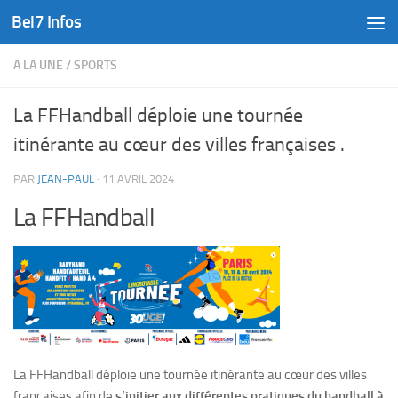
Bel7 Infos
Skip to content
A LA UNE
/
SPORTS
La FFHandball déploie une tournée
itinérante au cœur des villes françaises .
PAR
JEAN-PAUL
·
11 AVRIL 2024
La FFHandball
La FFHandball déploie une tournée itinérante au cœur des villes
françaises afin de
s’initier aux différentes pratiques du handball à