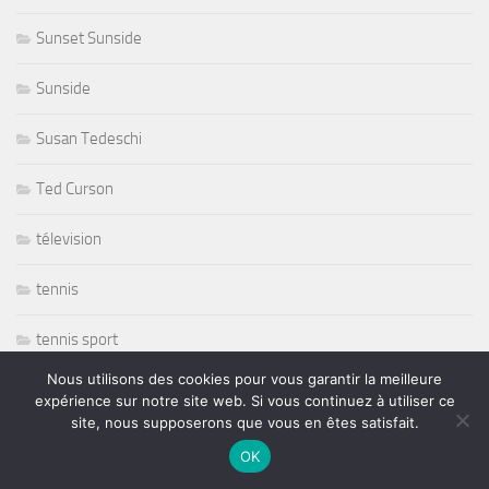
Sunset Sunside
Sunside
Susan Tedeschi
Ted Curson
télevision
tennis
tennis sport
Nous utilisons des cookies pour vous garantir la meilleure
The Japonese Pop Stars
expérience sur notre site web. Si vous continuez à utiliser ce
site, nous supposerons que vous en êtes satisfait.
Thornetta Davis
OK