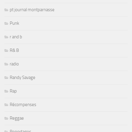
pt journal montparnasse
Punk
r and b
R& B
radio
Randy Savage
Rap
Récompenses
Reggae
Reportages