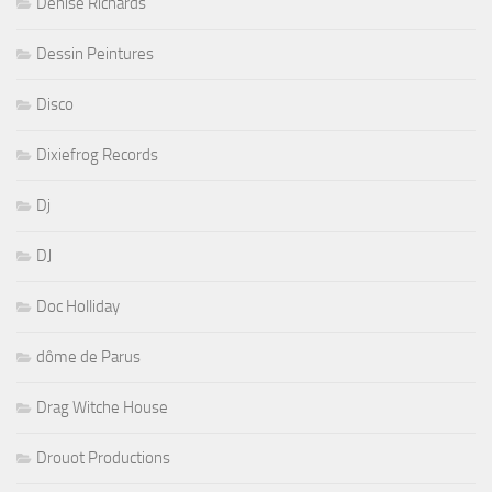
Denise Richards
Dessin Peintures
Disco
Dixiefrog Records
Dj
DJ
Doc Holliday
dôme de Parus
Drag Witche House
Drouot Productions