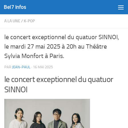
Bel7 Infos
Skip to content
A LA UNE
/
K-POP
le concert exceptionnel du quatuor SINNOI,
le mardi 27 mai 2025 à 20h au Théâtre
Sylvia Monfort à Paris.
PAR
JEAN-PAUL
·
16 MAI 2025
le concert exceptionnel du quatuor
SINNOI