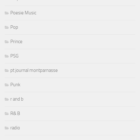
Poesie Music
Pop
Prince
PSG
pt journal montparnasse
Punk
r and b
R& B
radio