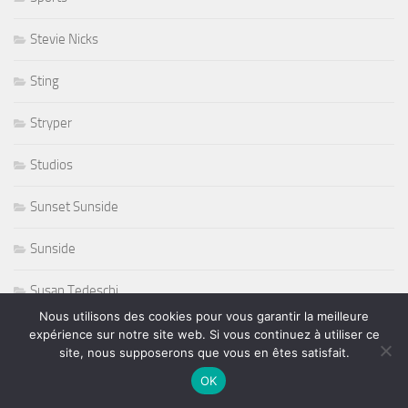
Stevie Nicks
Sting
Stryper
Studios
Sunset Sunside
Sunside
Susan Tedeschi
Nous utilisons des cookies pour vous garantir la meilleure
Ted Curson
expérience sur notre site web. Si vous continuez à utiliser ce
site, nous supposerons que vous en êtes satisfait.
télevision
OK