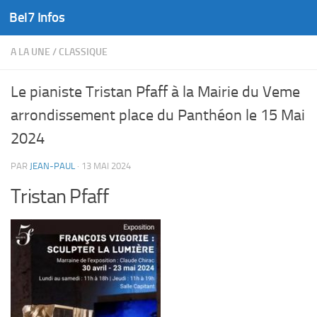
Bel7 Infos
Skip to content
A LA UNE
/
CLASSIQUE
Le pianiste Tristan Pfaff à la Mairie du Veme
arrondissement place du Panthéon le 15 Mai
2024
PAR
JEAN-PAUL
·
13 MAI 2024
Tristan Pfaff