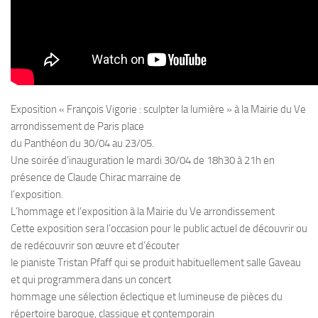
Exposition « François Vigorie : sculpter la lumière » à la Mairie du Ve
arrondissement de Paris place
du Panthéon du 30/04 au 23/05.
Une soirée d’inauguration le mardi 30/04 de 18h30 à 21h en
présence de Claude Chirac marraine de
l’exposition.
L’hommage et l’exposition à la Mairie du Ve arrondissement
Cette exposition sera l’occasion pour le public actuel de découvrir ou
de redécouvrir son œuvre et d’écouter
le pianiste Tristan Pfaff qui se produit habituellement salle Gaveau
et qui programmera dans un concert
hommage une sélection éclectique et lumineuse de pièces du
répertoire baroque, classique et contemporain