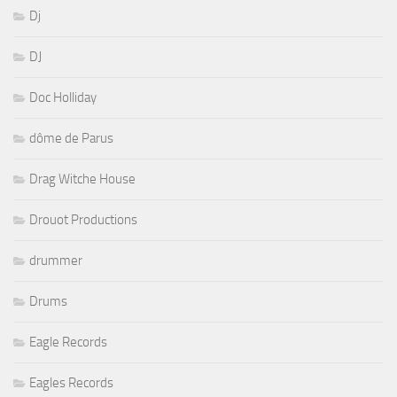
Dj
DJ
Doc Holliday
dôme de Parus
Drag Witche House
Drouot Productions
drummer
Drums
Eagle Records
Eagles Records